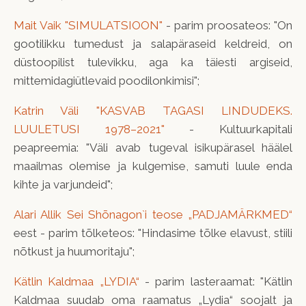
Mait Vaik "SIMULATSIOON"
- parim proosateos: "On
gootilikku tumedust ja salapäraseid keldreid, on
düstoopilist tulevikku, aga ka täiesti argiseid,
mittemidagiütlevaid poodilonkimisi";
Katrin Väli "KASVAB TAGASI LINDUDEKS.
LUULETUSI 1978–2021"
- Kultuurkapitali
peapreemia: "Väli avab tugeval isikupärasel häälel
maailmas olemise ja kulgemise, samuti luule enda
kihte ja varjundeid";
Alari Allik Sei Shōnagon`i teose „PADJAMÄRKMED“
eest - parim tõlketeos: "Hindasime tõlke elavust, stiili
nõtkust ja huumoritaju";
Kätlin Kaldmaa „LYDIA“
- parim lasteraamat: "Kätlin
Kaldmaa suudab oma raamatus „Lydia“ soojalt ja