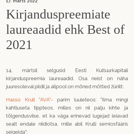
17. märts 2022
Kirjanduspreemiate
laureaadid ehk Best of
2021
14. märtsil selgusid Eesti Kultuurkapitali
kirjanduspreemia laureaadid. Osa neist on näha
juuresoleval pildil ja allpool on mõned mõtted žüriilt:
Hasso Krull "AVA"
- parim luuleteos: "Ilma mingi
kahtluseta tippteos, milles on nii palju kihte ja
tõlgendusviise, et ka väga erinevad lugejad leiavad
sealt endale niidiotsa, mille abil Krulli semiosfääris
seigelda";