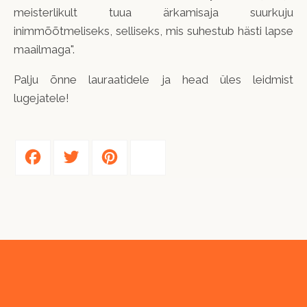
meisterlikult tuua ärkamisaja suurkuju
inimmõõtmeliseks, selliseks, mis suhestub hästi lapse
maailmaga".
Palju õnne lauraatidele ja head üles leidmist
lugejatele!
Facebook
Twitter
Pinterest
Share