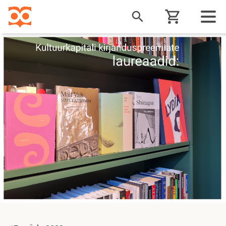
Liigu
edasi
põhisisu
juurde