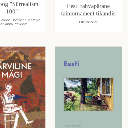
oog "Sürrealism
Eesti rahvapärane
100"
taimornament tikandis
 Joanna Hoffmann, Kristlyn
Elle Vunder
ier, Anna Pravdová