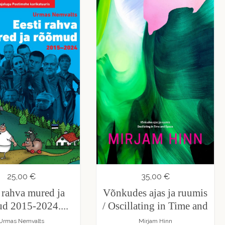
25,00 €
35,00 €
 rahva mured ja
Võnkudes ajas ja ruumis
d 2015-2024....
/ Oscillating in Time and
Urmas Nemvalts
Mirjam Hinn