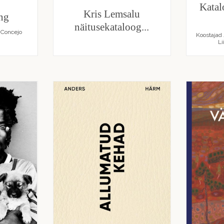
Katal
Kris Lemsalu
ng
näitusekataloog...
 Concejo
Koostajad
Li