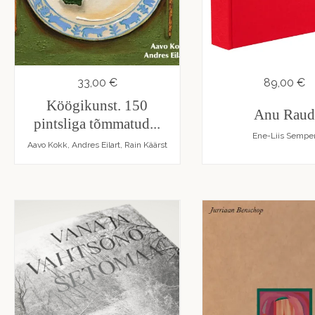
Ma
La
ja
noo
33,00 €
89,00 €
Lu
Köögikunst. 150
Anu Rau
pintsliga tõmmatud...
Mu
Ene-Liis Sempe
Aavo Kokk, Andres Eilart, Rain Käärst
Tea
Tei
ring
ra