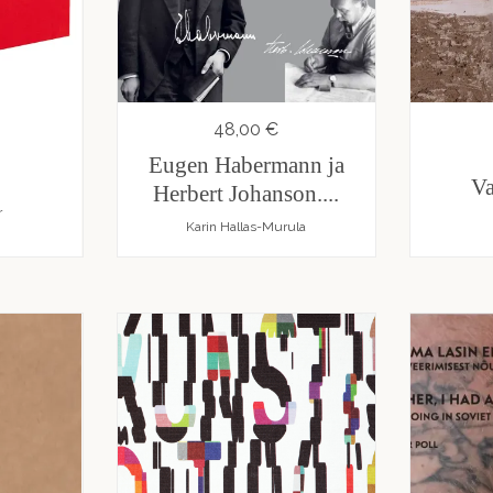
ksimaalne
ste-
rtekirjandus
48,00 €
ule
Eugen Habermann ja
d
Va
Herbert Johanson....
ukeelne
r
Karin Hallas-Murula
dmiskirjandus
se
i
amatud