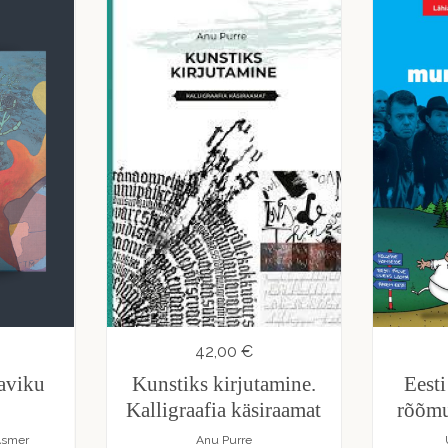
42,00 €
gaviku
Kunstiks kirjutamine.
Eesti
Kalligraafia käsiraamat
rõõmu
 Asmer
Anu Purre