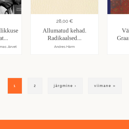
28,00 €
likkuse
Allumatud kehad.
Vä
t...
Radikaalsed...
Graa
omas Järvet
Andres Härm
Eesolev
1
Lehekülg
2
Järgmine
järgmine ›
Viimane
viimane »
leht
leht
leht