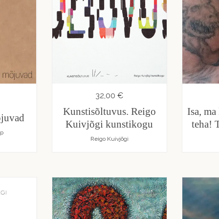
32,00 €
Kunstisõltuvus. Reigo
Isa, ma
õjuvad
Kuivjõgi kunstikogu
teha! 
op
Reigo Kuivjõgi