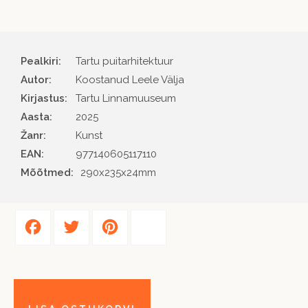
Pealkiri:
Tartu puitarhitektuur
Autor
Koostanud Leele Välja
Kirjastus
Tartu Linnamuuseum
Aasta
2025
Žanr
Kunst
EAN
977140605117110
Mõõtmed:
290x235x24mm
Facebook
Twitter
Pinterest
Share