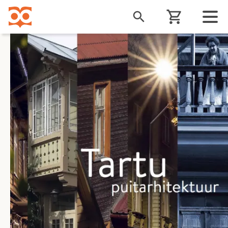
Liigu
edasi
põhisisu
juurde