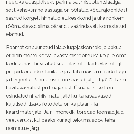
need ka edaspidiseks parima säilimispotentsiaaliga,
sest kahekümne aastaga on põlatud kõdurajoonidest
saanud kõrgelt hinnatud elukeskkond ja üha rohkem
rõõmustavad silma pärandit väärindavalt korrastatud
elamud.
Raamat on suunatud laiale lugejaskonnale ja pakub
erialainimeste kõrval avastamisrõõmu ka kõigile oma
kodukohast huvitatud supilinlastele, karlovlastele jt
puitpiirkondade elanikele ja aitab mõista majade lugu
ja hingeelu. Raamatusse on saanud julgelt 90 % Tartu
huvitavamatest puitmajadest. Üsna võrdselt on
esindatud nii arhiivimaterjalid kui tänapäevased
kujutised, lisaks fotodele on ka plaani- ja
kaardimaterjale. Ja nii mõnedki toredad teemad jäid
veel varuks, kui peaks kunagi tekkima soov teha
raamatule järg.