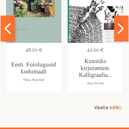
48,00 €
42,00 €
Kunstiks
Eesti. Fotolugusid
kirjutamine.
kodumaalt
Kalligraafia...
Tõnu Runnel
Anu Purre
Vaata
kõiki
..