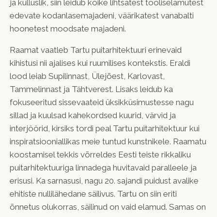
ja külluslik, siin leidub kõike lihtsatest tööliselamutest
edevate kodanlasemajadeni, väärikatest vanabalti
hoonetest moodsate majadeni.
Raamat vaatleb Tartu puitarhitektuuri erinevaid
kihistusi nii ajalises kui ruumilises kontekstis. Eraldi
lood leiab Supilinnast, Ülejõest, Karlovast,
Tammelinnast ja Tähtverest. Lisaks leidub ka
fokuseeritud sissevaateid üksikküsimustesse nagu
sillad ja kuulsad kahekordsed kuurid, värvid ja
interjöörid, kirsiks tordi peal Tartu puitarhitektuur kui
inspiratsiooniallikas meie tuntud kunstnikele. Raamatu
koostamisel tekkis võrreldes Eesti teiste rikkaliku
puitarhitektuuriga linnadega huvitavaid paralleele ja
erisusi. Ka sarnasusi, nagu 20. sajandi puidust avalike
ehitiste nullilähedane säilivus. Tartu on siin eriti
õnnetus olukorras, säilinud on vaid elamud. Samas on