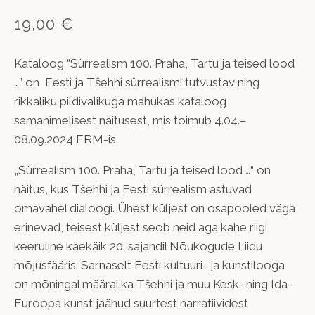
19,00 €
Kataloog “Sürrealism 100. Praha, Tartu ja teised lood
…” on Eesti ja Tšehhi sürrealismi tutvustav ning
rikkaliku pildivalikuga mahukas kataloog
samanimelisest näitusest, mis toimub 4.04.–
08.09.2024 ERM-is.
„Sürrealism 100. Praha, Tartu ja teised lood …“ on
näitus, kus Tšehhi ja Eesti sürrealism astuvad
omavahel dialoogi. Ühest küljest on osapooled väga
erinevad, teisest küljest seob neid aga kahe riigi
keeruline käekäik 20. sajandil Nõukogude Liidu
mõjusfääris. Sarnaselt Eesti kultuuri- ja kunstilooga
on mõningal määral ka Tšehhi ja muu Kesk- ning Ida-
Euroopa kunst jäänud suurtest narratiividest