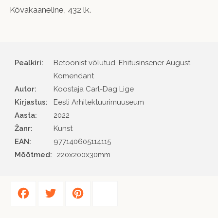
Kõvakaaneline, 432 lk.
Pealkiri:
Betoonist võlutud. Ehitusinsener August
Komendant
Autor
Koostaja Carl-Dag Lige
Kirjastus
Eesti Arhitektuurimuuseum
Aasta
2022
Žanr
Kunst
EAN
977140605114115
Mõõtmed:
220x200x30mm
Facebook
Twitter
Pinterest
Share