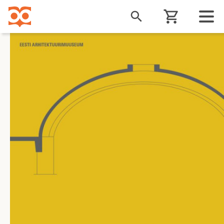
Liigu
edasi
põhisisu
juurde