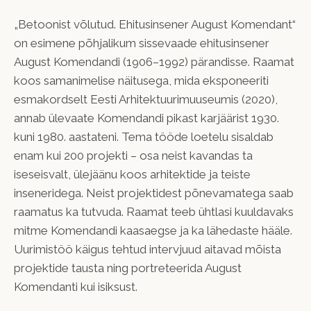
„Betoonist võlutud. Ehitusinsener August Komendant“
on esimene põhjalikum sissevaade ehitusinsener
August Komendandi (1906–1992) pärandisse. Raamat
koos samanimelise näitusega, mida eksponeeriti
esmakordselt Eesti Arhitektuurimuuseumis (2020),
annab ülevaate Komendandi pikast karjäärist 1930.
kuni 1980. aastateni. Tema tööde loetelu sisaldab
enam kui 200 projekti – osa neist kavandas ta
iseseisvalt, ülejäänu koos arhitektide ja teiste
inseneridega. Neist projektidest põnevamatega saab
raamatus ka tutvuda. Raamat teeb ühtlasi kuuldavaks
mitme Komendandi kaasaegse ja ka lähedaste hääle.
Uurimistöö käigus tehtud intervjuud aitavad mõista
projektide tausta ning portreteerida August
Komendanti kui isiksust.