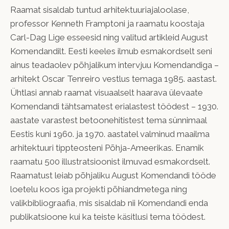
Raamat sisaldab tuntud arhitektuuriajaloolase,
professor Kenneth Framptoni ja raamatu koostaja
Carl-Dag Lige esseesid ning valitud artikleid August
Komendandilt. Eesti keeles ilmub esmakordselt seni
ainus teadaolev põhjalikum intervjuu Komendandiga –
arhitekt Oscar Tenreiro vestlus temaga 1985. aastast.
Ühtlasi annab raamat visuaalselt haarava ülevaate
Komendandi tähtsamatest erialastest töödest – 1930.
aastate varastest betoonehitistest tema sünnimaal
Eestis kuni 1960. ja 1970. aastatel valminud maailma
arhitektuuri tippteosteni Põhja-Ameerikas. Enamik
raamatu 500 illustratsioonist ilmuvad esmakordselt.
Raamatust leiab põhjaliku August Komendandi tööde
loetelu koos iga projekti põhiandmetega ning
valikbibliograafia, mis sisaldab nii Komendandi enda
publikatsioone kui ka teiste käsitlusi tema töödest.