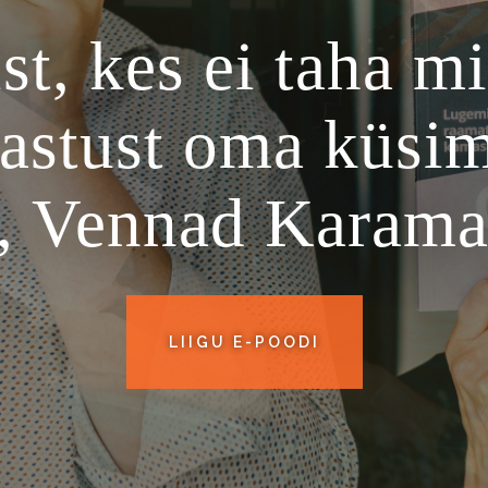
st, kes ei taha mi
vastust oma küsim
a, Vennad Karama
LIIGU E-POODI