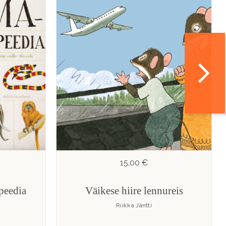
15,00 €
peedia
Väikese hiire lennureis
Riikka Jäntti