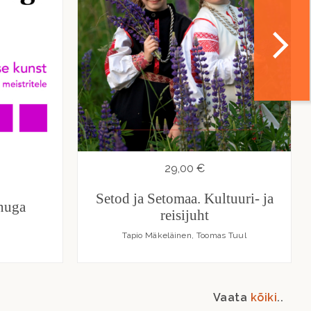
29,00 €
Setod ja Setomaa. Kultuuri- ja
inuga
reisijuht
Tapio Mäkeläinen, Toomas Tuul
Vaata
kõiki
..