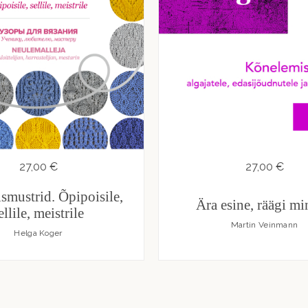
27,00 €
27,00 €
mustrid. Õpipoisile,
Ära esine, räägi m
ellile, meistrile
Martin Veinmann
Helga Koger