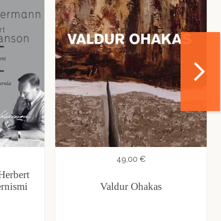
49,00 €
Herbert
ernismi
Valdur Ohakas