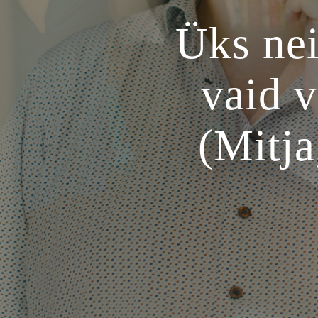
Üks nei
vaid 
(Mitj