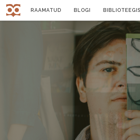
Liigu
edasi
RAAMATUD
BLOGI
BIBLIOTEEGI
Põhinavigatsioon
põhisisu
juurde