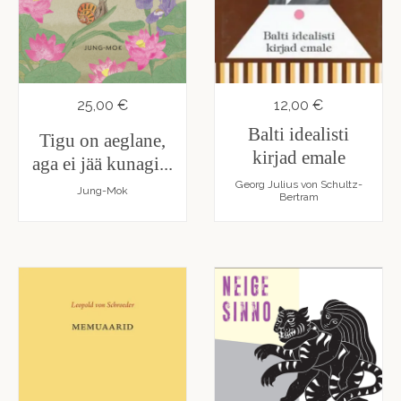
25,00 €
12,00 €
Balti idealisti
Tigu on aeglane,
kirjad emale
aga ei jää kunagi...
Georg Julius von Schultz-
Jung-Mok
Bertram