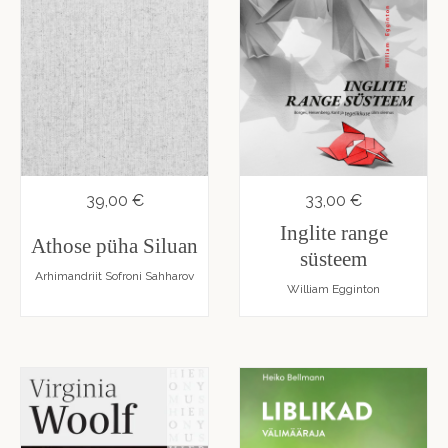
39,00 €
33,00 €
Inglite range
Athose püha Siluan
süsteem
Arhimandriit Sofroni Sahharov
William Egginton