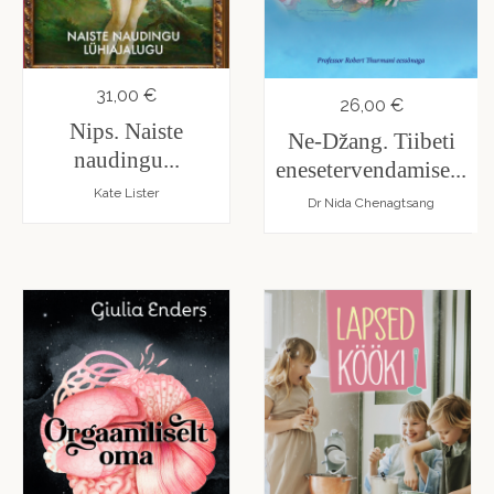
31,00 €
26,00 €
Nips. Naiste
Ne-Džang. Tiibeti
naudingu...
enesetervendamise...
Kate Lister
Dr Nida Chenagtsang