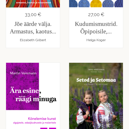
Maksimaalne
Laste-
ja
33,00 €
27,00 €
noortekirjandus
Jõe äärde välja.
Kudumismustrid.
Armastus, kaotus...
Õpipoisile,...
Luule
Elizabeth Gilbert
Helga Koger
Muukeelne
Teadmiskirjandus
Teise
ringi
raamatud