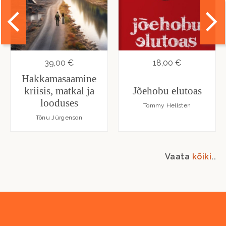
39,00 €
18,00 €
Hakkamasaamine
kriisis, matkal ja
Jõehobu elutoas
looduses
Tommy Hellsten
Tõnu Jürgenson
Vaata
kõiki
..