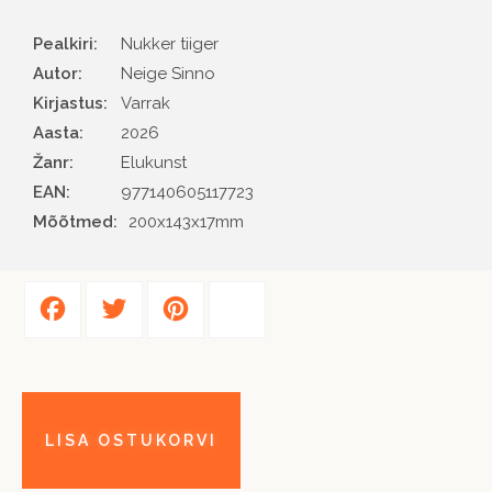
Pealkiri:
Nukker tiiger
Autor
Neige Sinno
Kirjastus
Varrak
Aasta
2026
Žanr
Elukunst
EAN
977140605117723
Mõõtmed:
200x143x17mm
Facebook
Twitter
Pinterest
Share