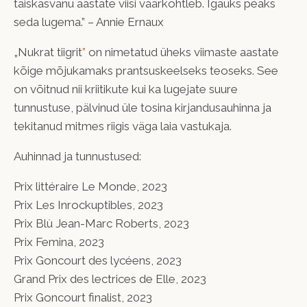
täiskasvanu aastate viisi väärkohtleb. Igaüks peaks
seda lugema.” – Annie Ernaux
„Nukrat tiigrit
”
on nimetatud üheks viimaste aastate
kõige mõjukamaks prantsuskeelseks teoseks. See
on võitnud nii kriitikute kui ka lugejate suure
tunnustuse, pälvinud üle tosina kirjandusauhinna ja
tekitanud mitmes riigis väga laia vastukaja.
Auhinnad ja tunnustused:
Prix littéraire Le Monde, 2023
Prix Les Inrockuptibles, 2023
Prix Blù Jean-Marc Roberts, 2023
Prix Femina, 2023
Prix Goncourt des lycéens, 2023
Grand Prix des lectrices de Elle, 2023
Prix Goncourt finalist, 2023