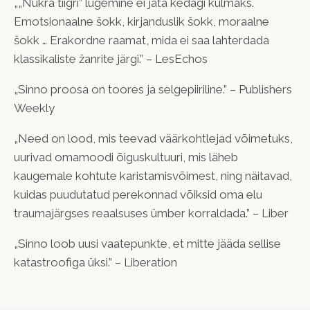
„„Nukra tiigri” lugemine ei jäta kedagi külmaks.
Emotsionaalne šokk, kirjanduslik šokk, moraalne
šokk … Erakordne raamat, mida ei saa lahterdada
klassikaliste žanrite järgi.” – LesEchos
„Sinno proosa on toores ja selgepiiriline.” – Publishers
Weekly
„Need on lood, mis teevad väärkohtlejad võimetuks,
uurivad omamoodi õiguskultuuri, mis läheb
kaugemale kohtute karistamisvõimest, ning näitavad,
kuidas puudutatud perekonnad võiksid oma elu
traumajärgses reaalsuses ümber korraldada.” – Liber
„Sinno loob uusi vaatepunkte, et mitte jääda sellise
katastroofiga üksi.” – Liberation