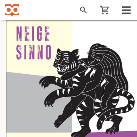
Liigu
edasi
põhisisu
juurde