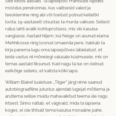
See kestis aastaid. Ta lapsepõlv Prantsuse Alpides
möödus perekonnas, kus valitsesid valed ja
teesklemine ning abi või toetust polnud kelleltki
loota. 19-aastaselt otsustas ta murda vaikuse. Sellest
rullus lahti avalik kohtuprotsess, mis viis kasuisa
vanglasse. Aastaid hiljem, kui Neige on asunud elama
Mehhikosse ning loonud omaenda pere, hakkab ta
kirja panema lugu oma lapsepõlves läbielatust, et
leida vastus nii mõnelegi valusale küsimusele, mis on
temas aastaid tiksunud. Kuid nagu ta ise on öelnud,
eelkõige selleks, et kaitsta kõiki lapsi.
William Blake’i luuletuse „Tiiger” järgi nime saanud
autobiograafiline jutustus ajendab lugejat mõtlema ja
arutlema sellise muidu mahavaikitud teema üle nagu
intsest. Sinno näitab, et vägivald, mida ta lapsena
koges, ei ole lihtsalt tema kasuisa moraalne pahe,