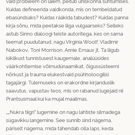
vaid probleem on laiem, peitub ühiskonna suhtumises.
Kuidas defineerida valdkonda, mis on tembeldatud
ebasündsaks? Kuidas rääkida tabudest? Kuidas panna
kirja sõnu, mida peetakse liiga vulgaarseks? Selleks
astub Sinno dialoogi teiste autoritega, kes on sama
teemat puudutanud, nagu Virginia Woolf, Vladimir
Nabokov, Toni Morrison, Annie Ernaux jt. Ta liigub
isiklikust tunnistusest kaugemale, analüüsides
väärkohtlemise võimudünaamikat, õigussüsteemi
nõrkust ja trauma elukestvaid psühholoogilisi
tagajärgi. Tulemuseks on erakordne kirjanduslik
saavutus, vapustav teos, mis on rabanud lugejaid nii
Prantsusmaal kui ka mujal maailmas.
„„Nukra tiigri” lugemine on nagu lahtiste silmadega
sügavikku langemine. See sunnib sind nägema,
päriselt nägema, mida tähendab olla laps, keda