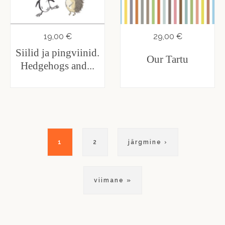
19,00 €
29,00 €
Siilid ja pingviinid.
Our Tartu
Hedgehogs and...
Pagination
Eesolev
1
Lehekülg
2
Järgmine
järgmine ›
leht
leht
Viimane
viimane »
leht