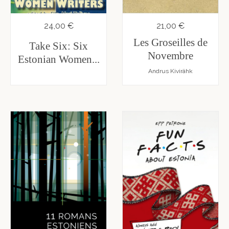
Maksimaalne
Laste-
ja
24,00 €
21,00 €
noortekirjandus
Les Groseilles de
Take Six: Six
Novembre
Estonian Women...
Luule
Andrus Kivirähk
Muukeelne
Teadmiskirjandus
Teise
ringi
raamatud