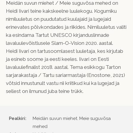
Meidän suvun miehet / Meie suguvõsa mehed on
Heidi Iivari teine kakskeelne luulekogu. Kogumiku
nimiluuletus on puudutatud kuulajaid ja lugejaid
erinevates põlvkondades ja riikides. Nimiluuletus valiti
ka esindama Tartut UNESCO kirjanduslinnade
lavaluulevõistlusele Slam-O-Vision 2020. aastal.
Heidi Iivari on tartusoomlasest luuletaja, kes kirjutab
ja esineb soome ja eesti keeles. Iivari on Eesti
lavaluulefinalist 2018. aastal. Tema esikkogu Tarton
sarjarakastaja / Tartu sariarmastaja (Enostone, 2021)
võtsid innustunult vastu nii kriitikud kui ka lugejad ja
sellest on ilmunud juba teine trükk.
Pealkiri:
Meidän suvun miehet. Meie suguvõsa
mehed