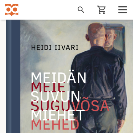
Liigu
edasi
põhisisu
juurde