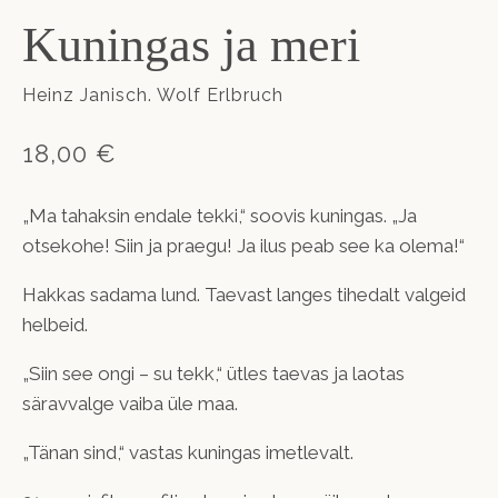
Kuningas ja meri
Heinz Janisch. Wolf Erlbruch
18,00 €
„Ma tahaksin endale tekki,“ soovis kuningas. „Ja
otsekohe! Siin ja praegu! Ja ilus peab see ka olema!“
Hakkas sadama lund. Taevast langes tihedalt valgeid
helbeid.
„Siin see ongi – su tekk,“ ütles taevas ja laotas
säravvalge vaiba üle maa.
„Tänan sind,“ vastas kuningas imetlevalt.