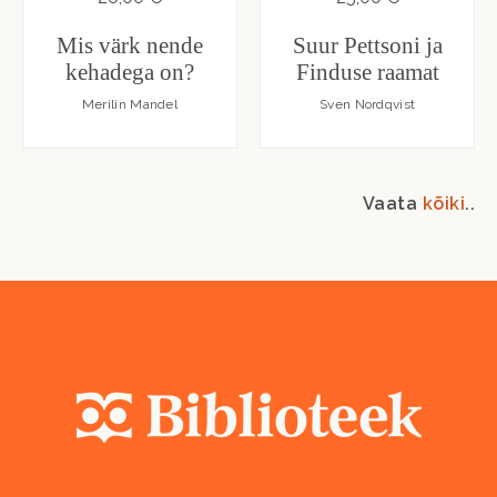
Mis värk nende
Suur Pettsoni ja
kehadega on?
Finduse raamat
Merilin Mandel
Sven Nordqvist
Vaata
kõiki
..