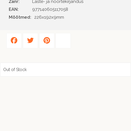
Žanr
Laste- ja noortekirjandus
EAN
977140605117058
Mõõtmed:
226x192x9mm
Facebook
Twitter
Pinterest
Share