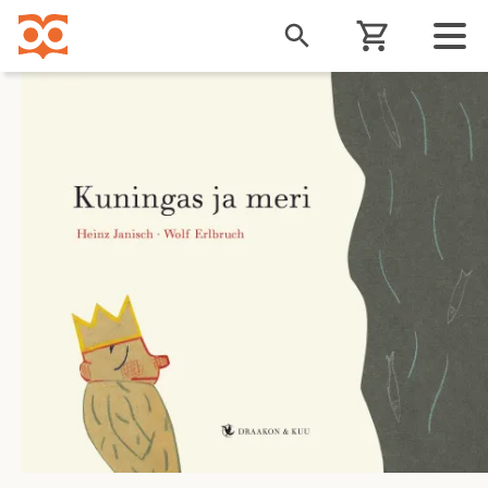
Liigu
edasi
põhisisu
juurde