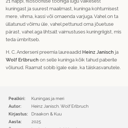
21 nappi, filosoofilise tooniga lugu väikesest
kuningast ja suurest maailmast, kuninga kohtumisest
mere, vihma, kassi või omaenda varjuga. Vahel on ta
üllatunud võimu üle, vahel pettunud oma jõuetuse
pärast, vahel aga lihtsalt vaimustuses kuningriigist, mis
teda ümbritseb.
H. C. Anderseni preemia laureaadid
Heinz Janisch
ja
Wolf Erlbruch
on selle kuninga kõik tahud paberile
võlunud. Raamat sobib igale eale, ka täiskasvanutele.
Pealkiri:
Kuningas ja meri
Autor
Heinz Janisch. Wolf Erlbruch
Kirjastus
Draakon & Kuu
Aasta
2025