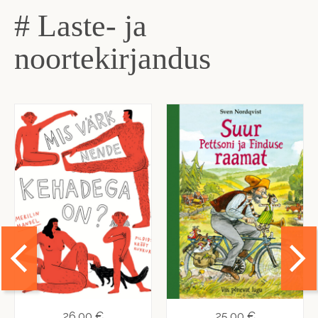
# Laste- ja
noortekirjandus
26,00 €
25,00 €