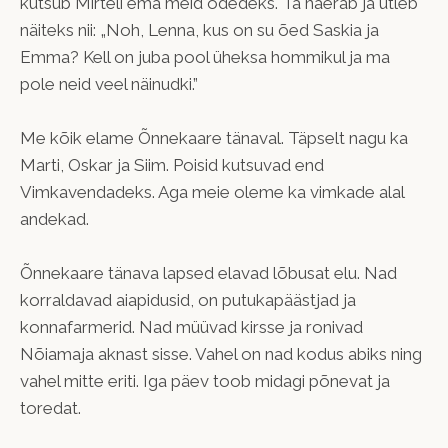
kutsub Mirteli ema meid õdedeks. Ta naerab ja ütleb
näiteks nii: „Noh, Lenna, kus on su õed Saskia ja
Emma? Kell on juba pool üheksa hommikul ja ma
pole neid veel näinudki.”
Me kõik elame Õnnekaare tänaval. Täpselt nagu ka
Marti, Oskar ja Siim. Poisid kutsuvad end
Vimkavendadeks. Aga meie oleme ka vimkade alal
andekad.
Õnnekaare tänava lapsed elavad lõbusat elu. Nad
korraldavad aiapidusid, on putukapäästjad ja
konnafarmerid. Nad müüvad kirsse ja ronivad
Nõiamaja aknast sisse. Vahel on nad kodus abiks ning
vahel mitte eriti. Iga päev toob midagi põnevat ja
toredat.