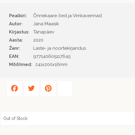
Pealkiri:
Õnnekaare õed ja Vimkavennad
Autor
Jana Maasik
Kirjastus
Tänapäev
Aasta
2020
Žanr
Laste- ja noortekirjandus
EAN
977140605117645
Mõõtmed:
241x200x16mm
Facebook
Twitter
Pinterest
Share