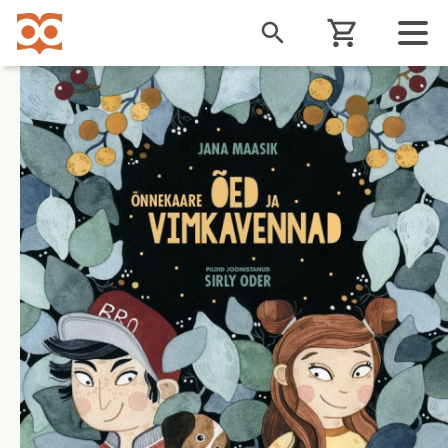
Liigu
edasi
põhisisu
juurde