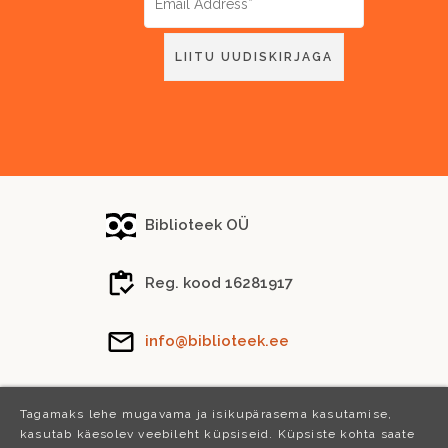
Biblioteek OÜ
Reg. kood 16281917
info@biblioteek.ee
Tel.
(+372) 5288 746
Tagamaks lehe mugavama ja isikupärasema kasutamise,
kasutab käesolev veebileht küpsiseid. Küpsiste kohta saate