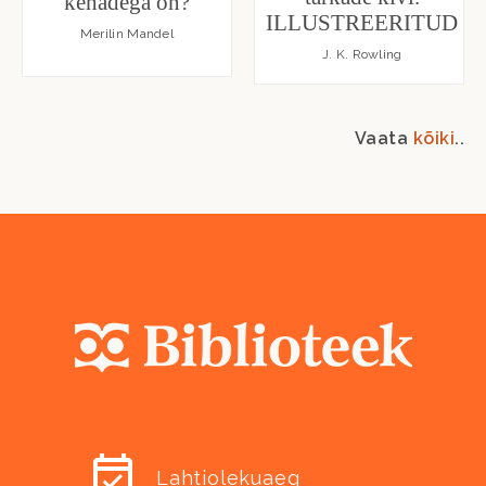
kehadega on?
ILLUSTREERITUD
Merilin Mandel
J. K. Rowling
Vaata
kõiki
..
Lahtiolekuaeg