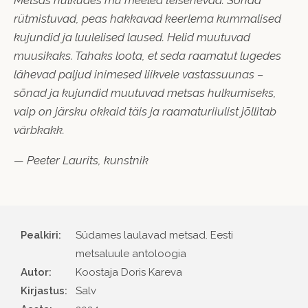
rütmistuvad, peas hakkavad keerlema kummalised
kujundid ja luulelised laused. Helid muutuvad
muusikaks. Tahaks loota, et seda raamatut lugedes
lähevad paljud inimesed liikvele vastassuunas –
sõnad ja kujundid muutuvad metsas hulkumiseks,
vaip on järsku okkaid täis ja raamaturiiulist jõllitab
värbkakk.
— Peeter Laurits, kunstnik
Pealkiri:
Südames laulavad metsad. Eesti
metsaluule antoloogia
Autor
Koostaja Doris Kareva
Kirjastus
Salv