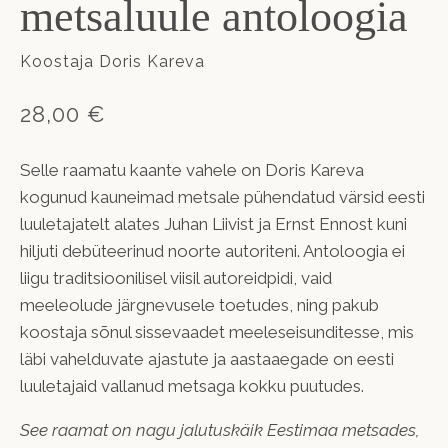
metsaluule antoloogia
Koostaja Doris Kareva
28,00 €
Selle raamatu kaante vahele on Doris Kareva
kogunud kauneimad metsale pühendatud värsid eesti
luuletajatelt alates Juhan Liivist ja Ernst Ennost kuni
hiljuti debüteerinud noorte autoriteni. Antoloogia ei
liigu traditsioonilisel viisil autoreidpidi, vaid
meeleolude järgnevusele toetudes, ning pakub
koostaja sõnul sissevaadet meeleseisunditesse, mis
läbi vahelduvate ajastute ja aastaaegade on eesti
luuletajaid vallanud metsaga kokku puutudes.
See raamat on nagu jalutuskäik Eestimaa metsades,