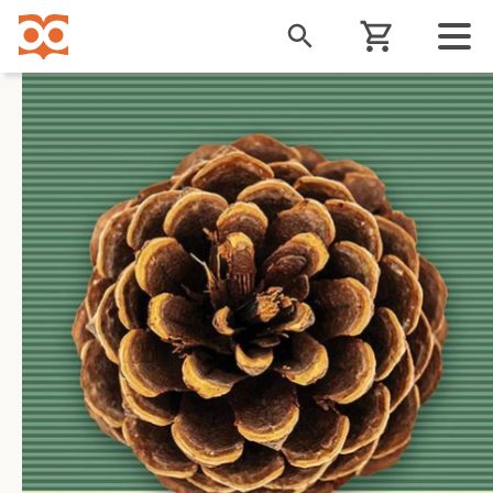
Liigu
edasi
põhisisu
juurde