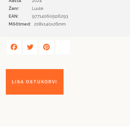
Aasta
2024
Žanr
Luule
EAN
977140605116293
Mõõtmed:
208x140x26mm
Facebook
Twitter
Pinterest
Share