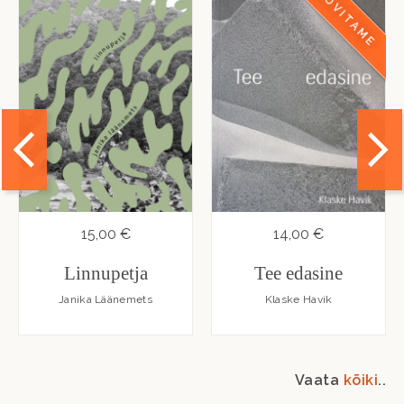
SOOVITAME
15,00 €
14,00 €
Linnupetja
Tee edasine
Janika Läänemets
Klaske Havik
Vaata
kõiki
..