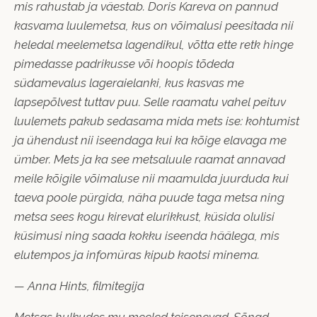
mis rahustab ja väestab. Doris Kareva on pannud
kasvama luulemetsa, kus on võimalusi peesitada nii
heledal meelemetsa lagendikul, võtta ette retk hinge
pimedasse padrikusse või hoopis tõdeda
südamevalus lageraielanki, kus kasvas me
lapsepõlvest tuttav puu. Selle raamatu vahel peituv
luulemets pakub sedasama mida mets ise: kohtumist
ja ühendust nii iseendaga kui ka kõige elavaga me
ümber. Mets ja ka see metsaluule raamat annavad
meile kõigile võimaluse nii maamulda juurduda kui
taeva poole pürgida, näha puude taga metsa ning
metsa sees kogu kirevat elurikkust, küsida olulisi
küsimusi ning saada kokku iseenda häälega, mis
elutempos ja infomüras kipub kaotsi minema.
— Anna Hints, filmitegija
Metsas hulkudes mu meeled teisenevad. Sõnad