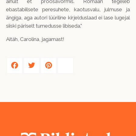
ainult et proosavormis. Romaan tegeleb
ebastabiilsete peresuhete, kaotusvalu, julmuse ja
ängiga, aga autori lüüriline kirjelduslaad ei lase lugejal
siiski päriselt tumedusse libiseda."
Aitäh, Carolina, jagamast!
Facebook
Twitter
Pinterest
Share