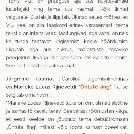
"Tõnis Vilu on praeguse aja üks huvitavamaid
luuletajaid ning tema uus raamat „Kõik linnud
valgusele“ üllatab ja liigutab. Üllatab selles mõttes, et
Vilu keel on siin taaskord erinev varasemast, tema
tekstid on intensiivsed, läbitungivad, aga vahel on neis
ka tunda teatavat krigisemist, keele hõõrdumist.
Liigutab aga aus nukrus, mälestuste teravike
peegeldus. Ikka ja jälle see süda, mis kardab elamist.
See on tõesti hea luuleraamat."
Järgmine raamat
Carolina lugemisnimekirjas
on
Marieke Lucas Rijneveldi
"Õhtute äng"
. Ta ise
selgitab oma huvi nii:
"Marieke Lucas Rijneveldi luule on õrn, ülimalt aistiline
ja samas lõikavalt terav. Seepärast rõõmustan väga,
et eesti keelde on jõudnud tema debüütromaan
„Õhtute äng“, millest võib loota sarnast poeetikat,