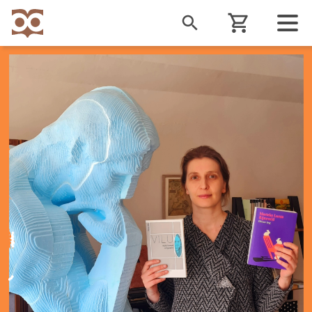
Liigu
edasi
põhisisu
juurde