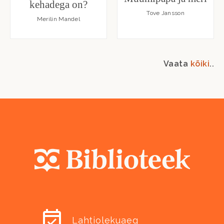
kehadega on?
Tove Jansson
Merilin Mandel
Vaata
kõiki
..
Lahtiolekuaeg