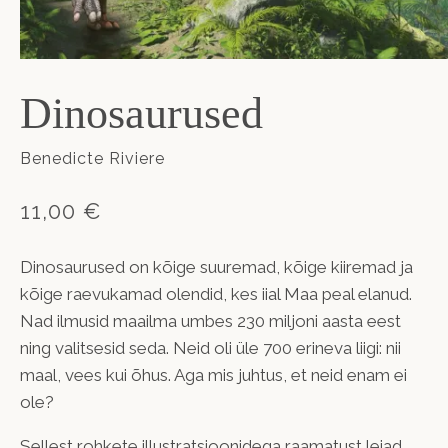
Dinosaurused
Benedicte Riviere
11,00 €
Dinosaurused
on kõige suuremad, kõige kiiremad ja
kõige raevukamad olendid, kes iial Maa peal elanud.
Nad ilmusid maailma umbes 230 miljoni aasta eest
ning valitsesid seda. Neid oli üle 700 erineva liigi: nii
maal, vees kui õhus. Aga mis juhtus, et neid enam ei
ole?
Sellest rohkete illustratsioonidega raamatust leiad