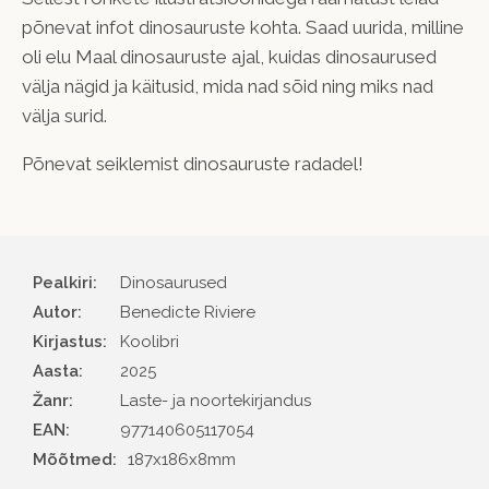
põnevat infot dinosauruste kohta. Saad uurida, milline
oli elu Maal dinosauruste ajal, kuidas dinosaurused
välja nägid ja käitusid, mida nad sõid ning miks nad
välja surid.
Põnevat seiklemist dinosauruste radadel!
Pealkiri:
Dinosaurused
Autor
Benedicte Riviere
Kirjastus
Koolibri
Aasta
2025
Žanr
Laste- ja noortekirjandus
EAN
977140605117054
Mõõtmed:
187x186x8mm