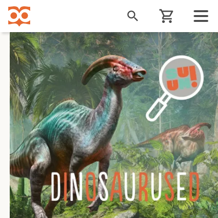
Liigu
edasi
põhisisu
juurde