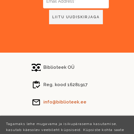
Biblioteek OÜ
Reg. kood 16281917
info@biblioteek.ee
Tel.
(+372) 5288 746
Tagamaks lehe mugavama ja isikupärasema kasutamise,
kasutab käesolev veebileht küpsiseid. Küpsiste kohta saate