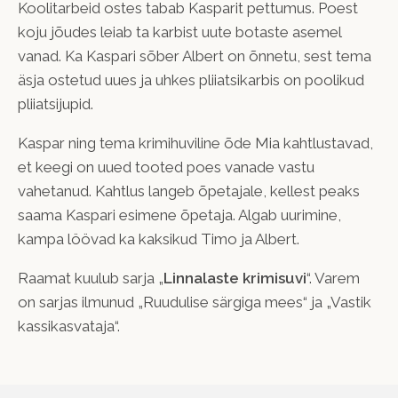
Koolitarbeid ostes tabab Kasparit pettumus. Poest
koju jõudes leiab ta karbist uute botaste asemel
vanad. Ka Kaspari sõber Albert on õnnetu, sest tema
äsja ostetud uues ja uhkes pliiatsikarbis on poolikud
pliiatsijupid.
Kaspar ning tema krimihuviline õde Mia kahtlustavad,
et keegi on uued tooted poes vanade vastu
vahetanud. Kahtlus langeb õpetajale, kellest peaks
saama Kaspari esimene õpetaja. Algab uurimine,
kampa löövad ka kaksikud Timo ja Albert.
Raamat kuulub sarja „
Linnalaste krimisuvi
“. Varem
on sarjas ilmunud „Ruudulise särgiga mees“ ja „Vastik
kassikasvataja“.