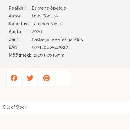
Pealkiri:
Esimene õpetaja
Autor
Ilmar Tomusk
Kirjastus
Tammerraamat
Aasta
2026
Žanr
Laste- ja noortekirjandus
EAN
977140605117628
Mõõtmed:
250x150x10mm
Facebook
Twitter
Pinterest
Share