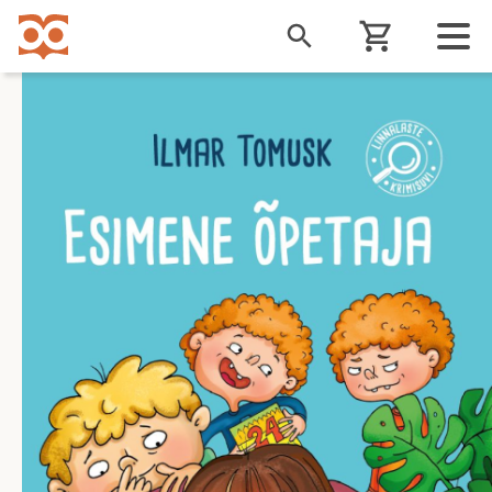
Liigu
edasi
põhisisu
juurde