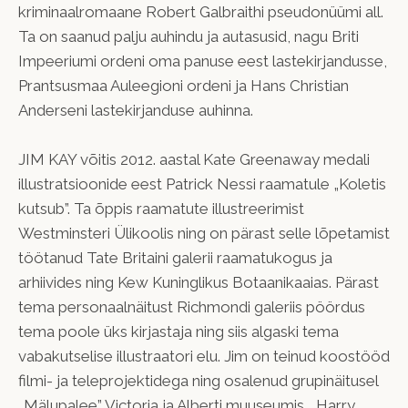
kriminaalromaane Robert Galbraithi pseudonüümi all.
Ta on saanud palju auhindu ja autasusid, nagu Briti
Impeeriumi ordeni oma panuse eest lastekirjandusse,
Prantsusmaa Auleegioni ordeni ja Hans Christian
Anderseni lastekirjanduse auhinna.
JIM KAY võitis 2012. aastal Kate Greenaway medali
illustratsioonide eest Patrick Nessi raamatule „Koletis
kutsub”. Ta õppis raamatute illustreerimist
Westminsteri Ülikoolis ning on pärast selle lõpetamist
töötanud Tate Britaini galerii raamatukogus ja
arhiivides ning Kew Kuninglikus Botaanikaaias. Pärast
tema personaalnäitust Richmondi galeriis pöördus
tema poole üks kirjastaja ning siis algaski tema
vabakutselise illustraatori elu. Jim on teinud koostööd
filmi- ja teleprojektidega ning osalenud grupinäitusel
„Mälupalee” Victoria ja Alberti muuseumis. „Harry