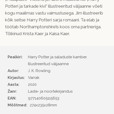
Potteri ja tarkade kivi” illustreeritud väljaanne võeti
kogu maailmas vastu vaimustusega. Jim illustreerib
kõik seitse Harry Potteri sarja romaani. Ta elab ja
töötab Northamptonshire’is koos oma partneriga.
Tõlkinud Krista Kaer ja Kaisa Kaer.
Pealkiri:
Harry Potter ja saladuste kamber.
Illustreeritud väljaanne
Autor
J. K. Rowling
Kirjastus
Varrak
Aasta
2020
Žanr
Laste- ja noortekirjandus
EAN
977140605115653
Mõõtmed:
274x235x28mm