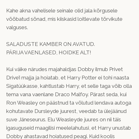
Kahe akna vahelisele seinale olid jala kõrgusele
võõbatud sõnad, mis kiiskasid loitlevate tõrvikute
valguses.
SALADUSTE KAMBER ON AVATUD.
PÄRIJA VAENLASED, HOIDKE ALT!
Kui väike närudes majahaldjas Dobby ilmub Privet
Drive’i majja ja hoiatab, et Harry Potter ei tohi naasta
Sigatüükasse, kahtlustab Harry, et selle taga võib olla
tema vana vaenlane Draco Malfoy. Pärast seda, kui
Ron Weasley on päästnud ta võlutud lendava autoga
kohutavate Dursleyde juurest, veedab ta ülejäänud
suve Jäneseurus. Elu Weasleyde juures on nii täis
igasuguseid maagilisi meelelahutusi, et Harry unustab
Dobby ahastavad hoiatused peagi. Kuid koolis