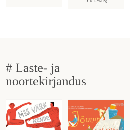
J. K. Rowling
# Laste- ja
noortekirjandus