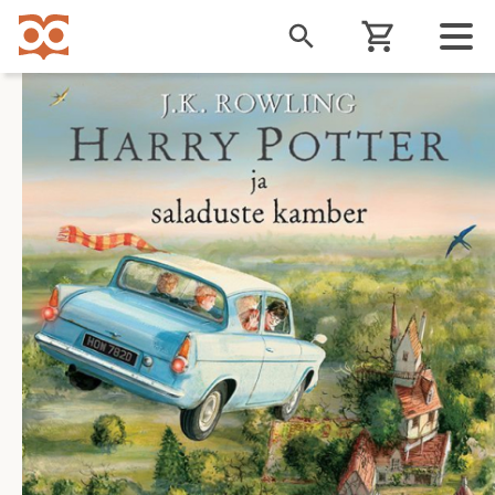
Liigu
edasi
põhisisu
juurde