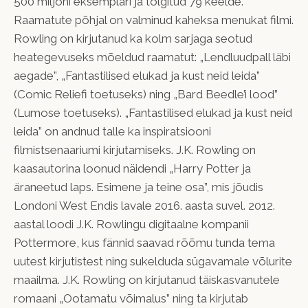
500 miljoni eksemplari ja tõlgitud 79 keelde.
Raamatute põhjal on valminud kaheksa menukat filmi.
Rowling on kirjutanud ka kolm sarjaga seotud
heategevuseks mõeldud raamatut: „Lendluudpall läbi
aegade”, „Fantastilised elukad ja kust neid leida”
(Comic Reliefi toetuseks) ning „Bard Beedle’i lood”
(Lumose toetuseks). „Fantastilised elukad ja kust neid
leida” on andnud talle ka inspiratsiooni
filmistsenaariumi kirjutamiseks. J.K. Rowling on
kaasautorina loonud näidendi „Harry Potter ja
äraneetud laps. Esimene ja teine osa”, mis jõudis
Londoni West Endis lavale 2016. aasta suvel. 2012.
aastal loodi J.K. Rowlingu digitaalne kompanii
Pottermore, kus fännid saavad rõõmu tunda tema
uutest kirjutistest ning sukelduda sügavamale võlurite
maailma. J.K. Rowling on kirjutanud täiskasvanutele
romaani „Ootamatu võimalus” ning ta kirjutab