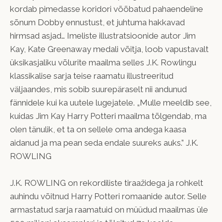
kordab pimedasse koridori võõbatud pahaendeline
sõnum Dobby ennustust, et juhtuma hakkavad
hirmsad asjad… Imeliste illustratsioonide autor Jim
Kay, Kate Greenaway medali võitja, loob vapustavalt
üksikasjaliku võlurite maailma selles J.K. Rowlingu
klassikalise sarja teise raamatu illustreeritud
väljaandes, mis sobib suurepäraselt nii andunud
fännidele kui ka uutele lugejatele. „Mulle meeldib see,
kuidas Jim Kay Harry Potteri maailma tõlgendab, ma
olen tänulik, et ta on sellele oma andega kaasa
aidanud ja ma pean seda endale suureks auks.” J.K.
ROWLING
J.K. ROWLING on rekordiliste tiraažidega ja rohkelt
auhindu võitnud Harry Potteri romaanide autor. Selle
armastatud sarja raamatuid on müüdud maailmas üle