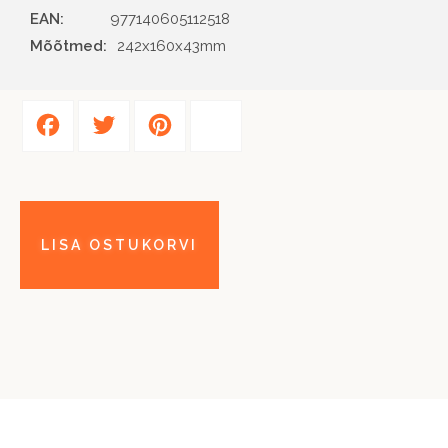
EAN
977140605112518
Mõõtmed:
242x160x43mm
Facebook
Twitter
Pinterest
Share