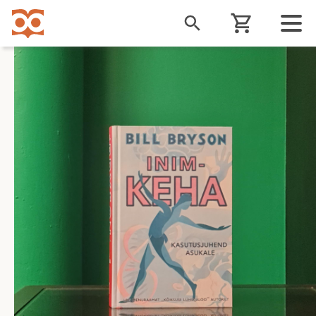
Liigu
edasi
põhisisu
juurde