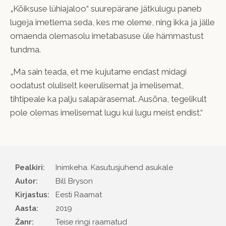
„Kõiksuse lühiajaloo“ suurepärane jätkulugu paneb
lugeja imetlema seda, kes me oleme, ning ikka ja jälle
omaenda olemasolu imetabasuse üle hämmastust
tundma.
„Ma sain teada, et me kujutame endast midagi
oodatust oluliselt keerulisemat ja imelisemat,
tihtipeale ka palju salapärasemat. Ausõna, tegelikult
pole olemas imelisemat lugu kui lugu meist endist.“
Pealkiri:
Inimkeha. Kasutusjuhend asukale
Autor
Bill Bryson
Kirjastus
Eesti Raamat
Aasta
2019
Žanr
Teise ringi raamatud