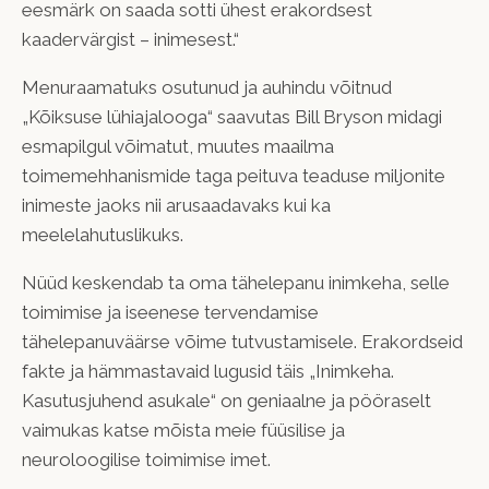
eesmärk on saada sotti ühest erakordsest
kaadervärgist – inimesest.“
Menuraamatuks osutunud ja auhindu võitnud
„Kõiksuse lühiajalooga“ saavutas Bill Bryson midagi
esmapilgul võimatut, muutes maailma
toimemehhanismide taga peituva teaduse miljonite
inimeste jaoks nii arusaadavaks kui ka
meelelahutuslikuks.
Nüüd keskendab ta oma tähelepanu inimkeha, selle
toimimise ja iseenese tervendamise
tähelepanuväärse võime tutvustamisele. Erakordseid
fakte ja hämmastavaid lugusid täis „Inimkeha.
Kasutusjuhend asukale“ on geniaalne ja pööraselt
vaimukas katse mõista meie füüsilise ja
neuroloogilise toimimise imet.