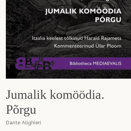
Jumalik komöödia.
Põrgu
Dante Alighieri