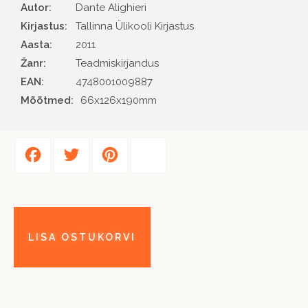
Autor
Dante Alighieri
Kirjastus
Tallinna Ülikooli Kirjastus
Aasta
2011
Žanr
Teadmiskirjandus
EAN
4748001009887
Mõõtmed:
66x126x190mm
Facebook
Twitter
Pinterest
Share