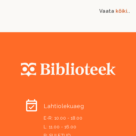
Vaata
kõiki
..
Lahtiolekuaeg
E-R: 10.00 - 18.00
L: 11.00 - 16.00
P: SULETUD