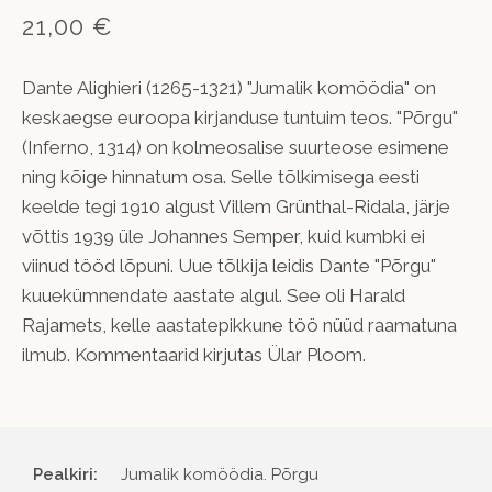
21,00 €
Dante Alighieri (1265-1321) "Jumalik komöödia" on
keskaegse euroopa kirjanduse tuntuim teos. "Põrgu"
(Inferno, 1314) on kolmeosalise suurteose esimene
ning kõige hinnatum osa. Selle tõlkimisega eesti
keelde tegi 1910 algust Villem Grünthal-Ridala, järje
võttis 1939 üle Johannes Semper, kuid kumbki ei
viinud tööd lõpuni. Uue tõlkija leidis Dante "Põrgu"
kuuekümnendate aastate algul. See oli Harald
Rajamets, kelle aastatepikkune töö nüüd raamatuna
ilmub. Kommentaarid kirjutas Ülar Ploom.
Pealkiri:
Jumalik komöödia. Põrgu