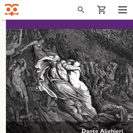
Liigu
edasi
põhisisu
juurde