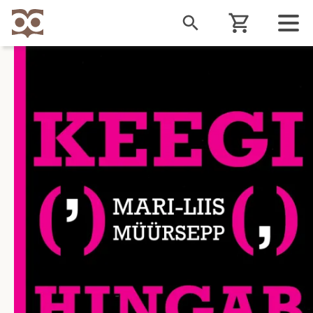
Liigu
edasi
põhisisu
juurde