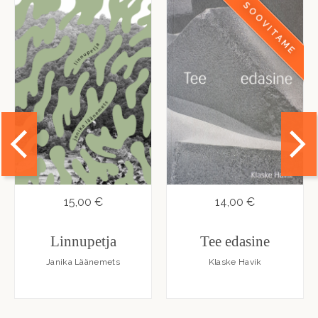
SOOVITAME
15,00 €
14,00 €
Linnupetja
Tee edasine
Janika Läänemets
Klaske Havik