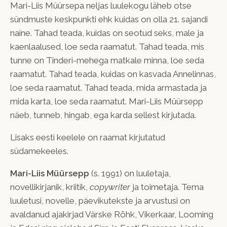
Mari-Liis Müürsepa neljas luulekogu läheb otse
sündmuste keskpunkti ehk kuidas on olla 21. sajandi
naine. Tahad teada, kuidas on seotud seks, male ja
kaenlaalused, loe seda raamatut. Tahad teada, mis
tunne on Tinderi-mehega matkale minna, loe seda
raamatut. Tahad teada, kuidas on kasvada Annelinnas,
loe seda raamatut. Tahad teada, mida armastada ja
mida karta, loe seda raamatut. Mari-Liis Müürsepp
näeb, tunneb, hingab, ega karda sellest kirjutada.
Lisaks eesti keelele on raamat kirjutatud
südamekeeles.
Mari-Liis Müürsepp
(s. 1991) on luuletaja,
novellikirjanik, kriitik,
copywriter
ja toimetaja. Tema
luuletusi, novelle, päevikutekste ja arvustusi on
avaldanud ajakirjad Värske Rõhk, Vikerkaar, Looming