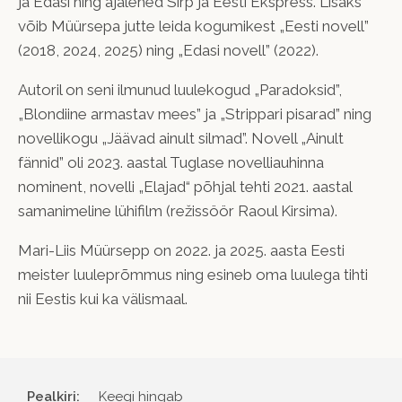
ja Edasi ning ajalehed Sirp ja Eesti Ekspress. Lisaks
võib Müürsepa jutte leida kogumikest
„
Eesti novell”
(2018, 2024, 2025) ning
„
Edasi novell” (2022).
Autoril on seni ilmunud luulekogud
„
Paradoksid”,
„
Blondiine armastav mees” ja
„
Strippari pisarad” ning
novelli
kogu
„
Jäävad ainult silmad”. Novell
„
Ainult
fännid”
oli
2023. aastal Tuglase novelliauhinna
nominent,
novelli
„
Elajad
“ põhjal
tehti
2021. aastal
samanimeline lühifilm (režissöör Raoul Kirsima).
Mari-Liis
Müürsepp on 2022. ja 2025. aasta Eesti
meister luuleprõmmus ning esineb oma luulega
tihti
nii Eestis kui ka välismaal.
Pealkiri:
Keegi hingab