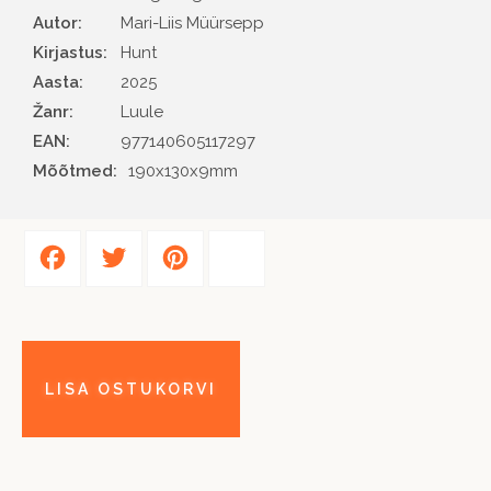
Autor
Mari-Liis Müürsepp
Kirjastus
Hunt
Aasta
2025
Žanr
Luule
EAN
977140605117297
Mõõtmed:
190x130x9mm
Facebook
Twitter
Pinterest
Share