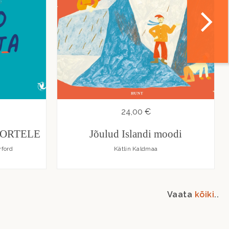
24,00 €
OORTELE
Jõulud Islandi moodi
yford
Kätlin Kaldmaa
Vaata
kõiki
..