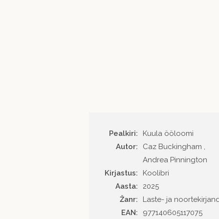
Pealkiri:
Kuula ööloomi
Autor
Caz Buckingham ,
Andrea Pinnington
Kirjastus
Koolibri
Aasta
2025
Žanr
Laste- ja noortekirjan
EAN
977140605117075