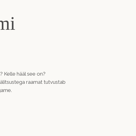
mi
? Kelle hääl see on?
älitsustega raamat tutvustab
game.