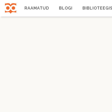
Liigu
edasi
RAAMATUD
BLOGI
BIBLIOTEEGI
põhisisu
juurde
Põhinavigatsioon