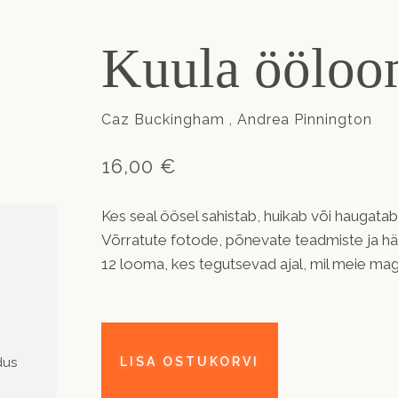
Kuula ööloo
Caz Buckingham , Andrea Pinnington
16,00 €
Kes seal öösel sahistab, huikab või haugatab
Võrratute fotode, põnevate teadmiste ja hä
12 looma, kes tegutsevad ajal, mil meie ma
dus