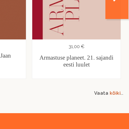
31,00 €
 Jaan
Armastuse planeet. 21. sajandi
eesti luulet
Vaata
kõiki
..