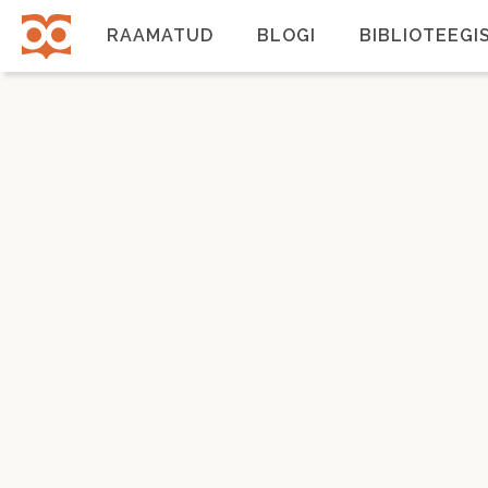
Liigu
edasi
RAAMATUD
BLOGI
BIBLIOTEEGI
põhisisu
juurde
Põhinavigatsioon