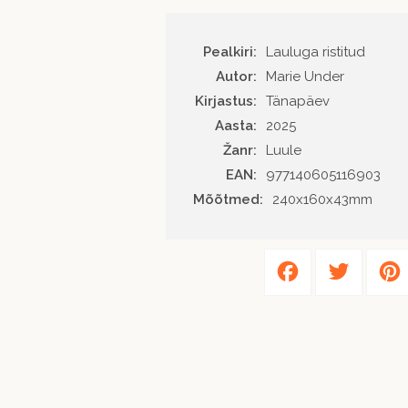
Pealkiri:
Lauluga ristitud
Autor
Marie Under
Kirjastus
Tänapäev
Aasta
2025
Žanr
Luule
EAN
977140605116903
Mõõtmed:
240x160x43mm
Facebook
Twitter