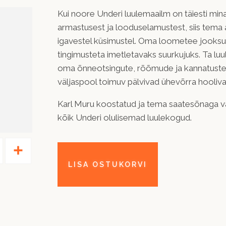
Kui noore Underi luulemaailm on täiesti min
armastusest ja looduselamustest, siis tema 
igavestel küsimustel. Oma loometee jooksul 
tingimusteta imetletavaks suurkujuks. Ta lu
oma õnneotsingute, rõõmude ja kannatusteg
väljaspool toimuv pälvivad ühevõrra hooliva
Karl Muru koostatud ja tema saatesõnaga 
kõik Underi olulisemad luulekogud.
Pinterest
Share