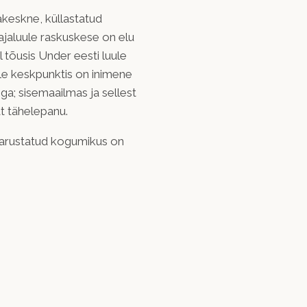
akeskne, küllastatud
ajaluule raskuskese on elu
tõusis Under eesti luule
ule keskpunktis on inimene
a; sisemaailmas ja sellest
t tähelepanu.
varustatud kogumikus on