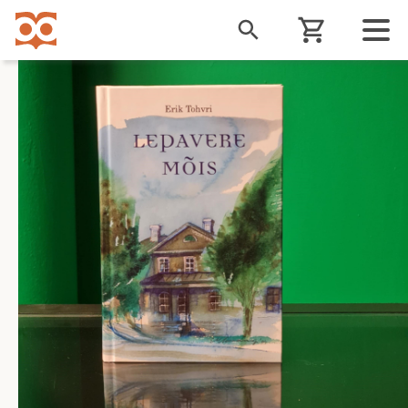
Liigu
edasi
põhisisu
juurde