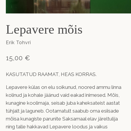
Lepavere mõis
Erik Tohvri
15,00 €
KASUTATUD RAAMAT, HEAS KORRAS.
Lepavere külas on elu soikunud, noored ammu linna
kolinud ja kohale jäänud vaid eakad inimesed. Mõis,
kunagine koolimaja, seisab juba kaheksateist aastat
tühjalt ja laguneb. Ootamatult saabub oma esiisade
mõisa kunagiste parunite Saksamaal elav järeltulija
ning talle hakkavad Lepavere loodus ja vaikus