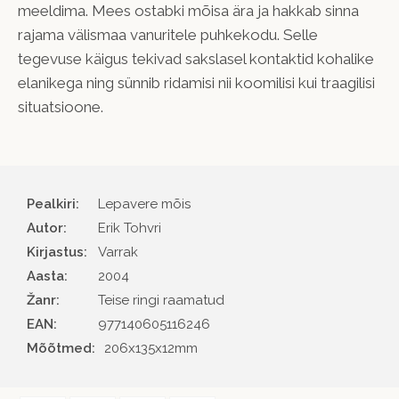
meeldima. Mees ostabki mõisa ära ja hakkab sinna
rajama välismaa vanuritele puhkekodu. Selle
tegevuse käigus tekivad sakslasel kontaktid kohalike
elanikega ning sünnib ridamisi nii koomilisi kui traagilisi
situatsioone.
Pealkiri:
Lepavere mõis
Autor
Erik Tohvri
Kirjastus
Varrak
Aasta
2004
Žanr
Teise ringi raamatud
EAN
977140605116246
Mõõtmed:
206x135x12mm