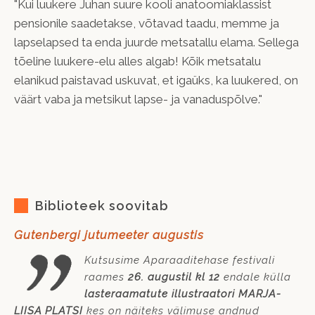
"Kui luukere Juhan suure kooli anatoomiaklassist
pensionile saadetakse, võtavad taadu, memme ja
lapselapsed ta enda juurde metsatallu elama. Sellega
tõeline luukere-elu alles algab! Kõik metsatalu
elanikud paistavad uskuvat, et igaüks, ka luukered, on
väärt vaba ja metsikut lapse- ja vanaduspõlve."
Biblioteek soovitab
Gutenbergi jutumeeter augustis
Kutsusime Aparaaditehase festivali
raames
26. augustil kl 12
endale külla
lasteraamatute illustraatori MARJA-
LIISA PLATSI
kes on näiteks välimuse andnud