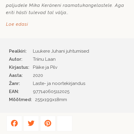
paljudele Mika Keräneni raamatukangelastele. Aga
eriti hästi tulevad tal välja…
Loe edasi
Pealkiri:
Luukere Juhani juhtumised
Autor
Triinu Laan
Kirjastus
Päike ja Pilv
Aasta
2020
Žanr
Laste- ja noortekirjandus
EAN
977140605112025
Mõõtmed:
255x199x18mm
Facebook
Twitter
Pinterest
Share