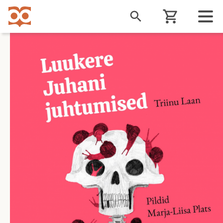
Liigu
edasi
põhisisu
juurde