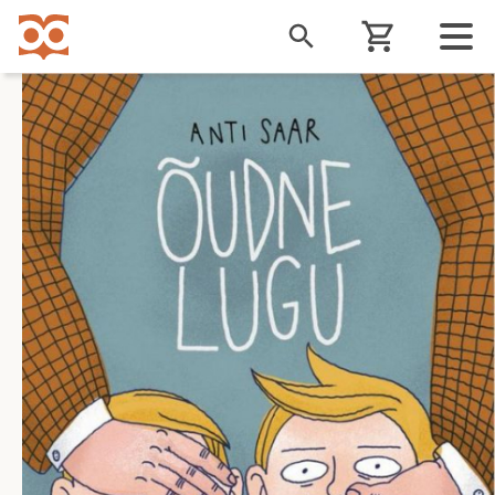
Liigu
edasi
põhisisu
juurde