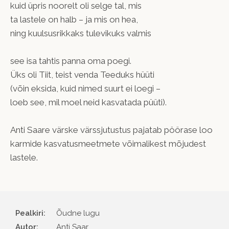
kuid üpris noorelt oli selge tal, mis
ta lastele on halb – ja mis on hea,
ning kuulsusrikkaks tulevikuks valmis
see isa tahtis panna oma poegi.
Üks oli Tiit, teist venda Teeduks hüüti
(võin eksida, kuid nimed suurt ei loegi –
loeb see, mil moel neid kasvatada püüti).
Anti Saare värske värssjutustus pajatab pöörase loo
karmide kasvatusmeetmete võimalikest mõjudest
lastele.
Pealkiri:
Õudne lugu
Autor
Anti Saar