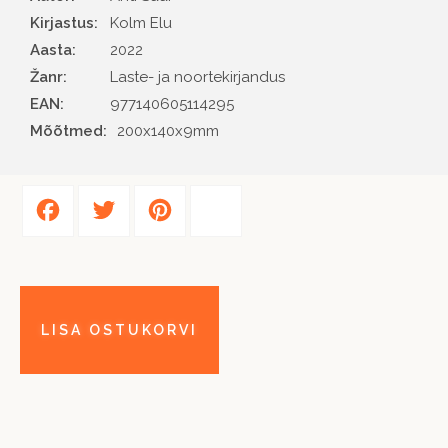
Kirjastus
Kolm Elu
Aasta
2022
Žanr
Laste- ja noortekirjandus
EAN
977140605114295
Mõõtmed:
200x140x9mm
Facebook
Twitter
Pinterest
Share