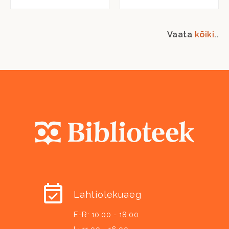
Vaata
kõiki
..
Lahtiolekuaeg
E-R: 10.00 - 18.00