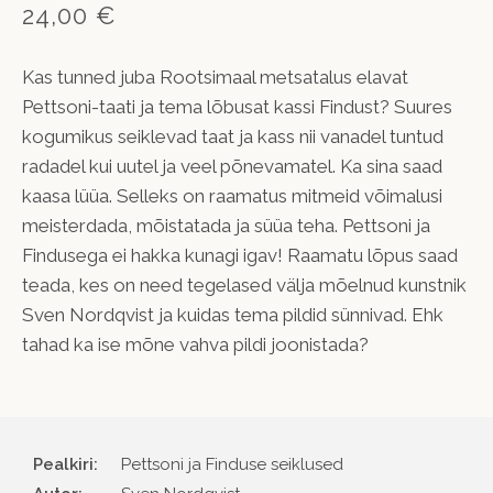
24,00 €
Kas tunned juba Rootsimaal metsatalus elavat
Pettsoni-taati ja tema lõbusat kassi Findust? Suures
kogumikus seiklevad taat ja kass nii vanadel tuntud
radadel kui uutel ja veel põnevamatel. Ka sina saad
kaasa lüüa. Selleks on raamatus mitmeid võimalusi
meisterdada, mõistatada ja süüa teha. Pettsoni ja
Findusega ei hakka kunagi igav! Raamatu lõpus saad
teada, kes on need tegelased välja mõelnud kunstnik
Sven Nordqvist ja kuidas tema pildid sünnivad. Ehk
tahad ka ise mõne vahva pildi joonistada?
Pealkiri:
Pettsoni ja Finduse seiklused