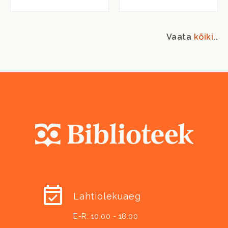
Vaata
kõiki
..
Lahtiolekuaeg
E-R: 10.00 - 18.00