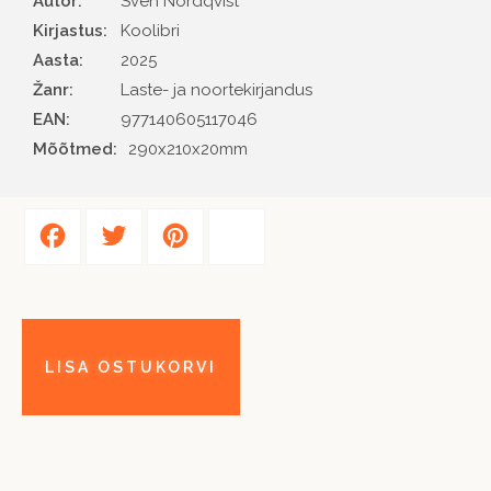
Autor
Sven Nordqvist
Kirjastus
Koolibri
Aasta
2025
Žanr
Laste- ja noortekirjandus
EAN
977140605117046
Mõõtmed:
290x210x20mm
Facebook
Twitter
Pinterest
Share