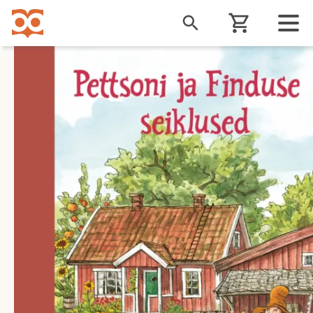
Liigu
edasi
põhisisu
juurde