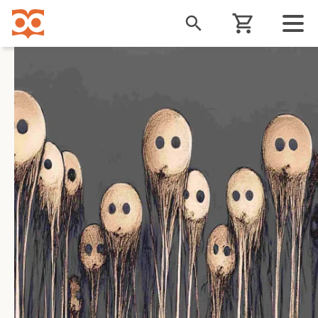
Liigu
edasi
põhisisu
juurde