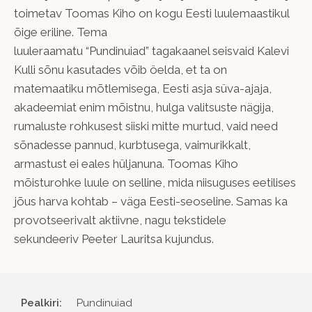
toimetav
Toomas Kiho
on kogu Eesti luulemaastikul
õige eriline. Tema
luuleraamatu
“Pundinuiad”
tagakaanel seisvaid Kalevi
Kulli sõnu kasutades võib öelda, et ta on
matemaatiku mõtlemisega, Eesti asja süva-ajaja,
akadeemiat enim mõistnu, hulga valitsuste nägija,
rumaluste rohkusest siiski mitte murtud, vaid need
sõnadesse pannud, kurbtusega, vaimurikkalt,
armastust ei eales hüljanuna. Toomas Kiho
mõisturohke luule on selline, mida niisuguses eetilises
jõus harva kohtab – väga Eesti-seoseline. Samas ka
provotseerivalt aktiivne, nagu tekstidele
sekundeeriv
Peeter Lauritsa
kujundus.
Pealkiri:
Pundinuiad