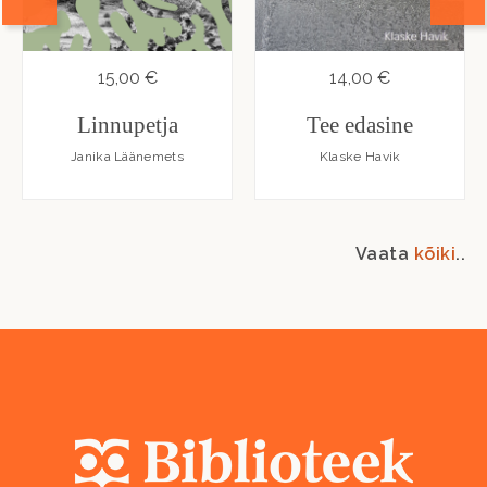
15,00 €
14,00 €
Linnupetja
Tee edasine
Janika Läänemets
Klaske Havik
Vaata
kõiki
..