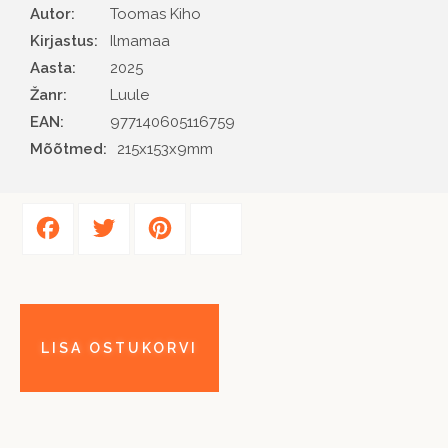
Autor
Toomas Kiho
Kirjastus
Ilmamaa
Aasta
2025
Žanr
Luule
EAN
977140605116759
Mõõtmed:
215x153x9mm
Facebook
Twitter
Pinterest
Share