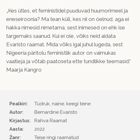
„Kes ütles, et feministidel puuduvad huumorimeel ja
eneseiroonia? Ma tean küll, kes nii on öelnud, aga ei
hakka nimesid nimetama, sest inimesed on ehk ise
targemaks saanud. Kui ei ole, võiks neid aidata
Evaristo raamat. Mida võiks igal juhul lugeda, sest
Nigeeria päritolu feministlik autor on vai­mukas
vaatleja ja võtab paatoseta ette tundlikke teemasid.“
Maarja Kangro
Pealkiri:
Tüdruk, naine, keegi teine
Autor
Bernardine Evaristo
Kirjastus
Rahva Raamat
Aasta
2022
Žanr
Teise ringi raamatud