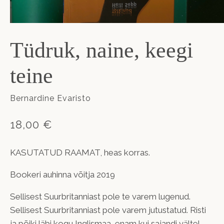
Tüdruk, naine, keegi
teine
Bernardine Evaristo
18,00 €
KASUTATUD RAAMAT, heas korras.
Bookeri auhinna võitja 2019
Sellisest Suurbritanniast pole te varem lugenud.
Sellisest Suurbritanniast pole varem jutustatud. Risti
ja põiki läbi kogu Inglismaa, enam kui sajandi vältel,