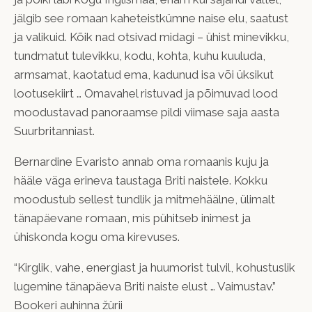
jälgib see romaan kaheteistkümne naise elu, saatust
ja valikuid. Kõik nad otsivad midagi – ühist minevikku,
tundmatut tulevikku, kodu, kohta, kuhu kuuluda,
armsamat, kaotatud ema, kadunud isa või üksikut
lootusekiirt … Omavahel ristuvad ja põimuvad lood
moodustavad panoraamse pildi viimase saja aasta
Suurbritanniast.
Bernardine Evaristo annab oma romaanis kuju ja
hääle väga erineva taustaga Briti naistele. Kokku
moodustub sellest tundlik ja mitmehäälne, ülimalt
tänapäevane romaan, mis pühitseb inimest ja
ühiskonda kogu oma kirevuses.
“Kirglik, vahe, energiast ja huumorist tulvil, kohustuslik
lugemine tänapäeva Briti naiste elust … Vaimustav.”
Bookeri auhinna žürii