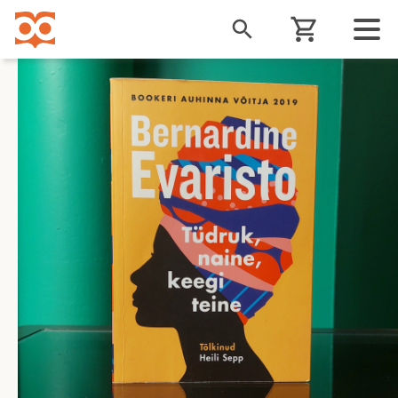
Liigu
edasi
põhisisu
juurde