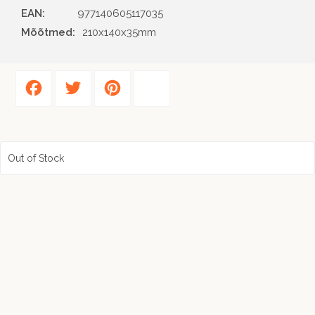
EAN
977140605117035
Mõõtmed:
210x140x35mm
Facebook
Twitter
Pinterest
Share