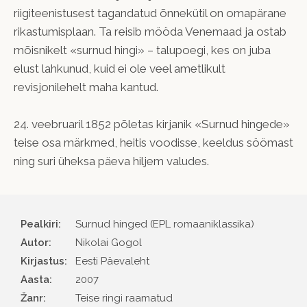
riigiteenistusest tagandatud õnnekütil on omapärane
rikastumisplaan. Ta reisib mööda Venemaad ja ostab
mõisnikelt «surnud hingi» – talupoegi, kes on juba
elust lahkunud, kuid ei ole veel ametlikult
revisjonilehelt maha kantud.
24. veebruaril 1852 põletas kirjanik «Surnud hingede»
teise osa märkmed, heitis voodisse, keeldus söömast
ning suri üheksa päeva hiljem valudes.
Pealkiri:
Surnud hinged (EPL romaaniklassika)
Autor
Nikolai Gogol
Kirjastus
Eesti Päevaleht
Aasta
2007
Žanr
Teise ringi raamatud