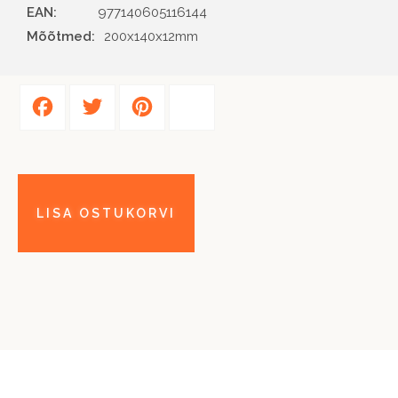
EAN
977140605116144
Mõõtmed:
200x140x12mm
Facebook
Twitter
Pinterest
Share