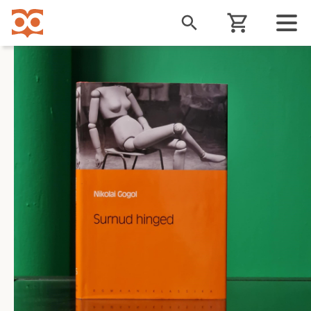
Liigu
edasi
põhisisu
juurde