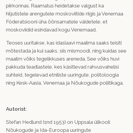
piirkonnas. Raamatus heidetakse valgust ka
hiljutistele arengutele moskoviitide riigis ja Venemaa
Föderatsiooni üha õõnsamatele väidetele, et
moskoviidid esindavad kogu Venemaad.
Teoses uuritakse, kas idaslaavi maailma saaks teisiti
mõtestada ja kui saaks, siis mismoodi, ning kuidas see
maailm võiks tegelikkuses areneda. See võiks huvi
pakkuda teadlastele, kes käsitlevad rahvusvahelisi
suhteid, tegelevad etniliste uuringute, politoloogia
ning Kesk-Aasia, Venemaa ja Nõukogude poliitikaga.
Autorist:
Stefan Hedlund (snd 1953) on Uppsala ülikooli
Nõukogude ja Ida-Euroopa uuringute