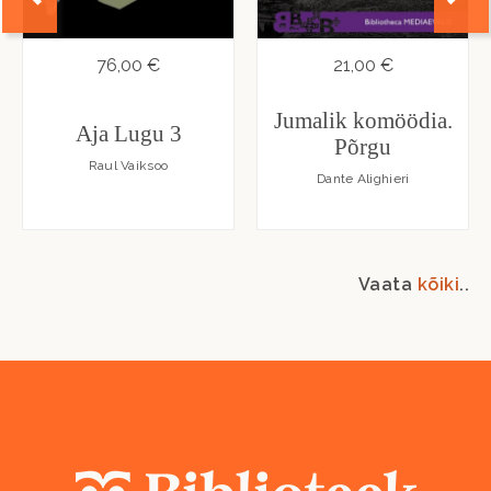
76,00 €
21,00 €
Jumalik komöödia.
Aja Lugu 3
Põrgu
Raul Vaiksoo
Dante Alighieri
Vaata
kõiki
..