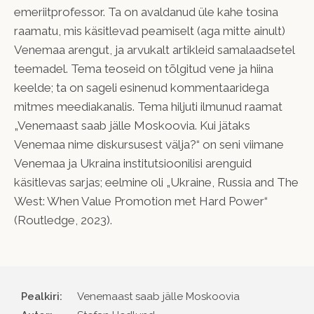
emeriitprofessor. Ta on avaldanud üle kahe tosina
raamatu, mis käsitlevad peamiselt (aga mitte ainult)
Venemaa arengut, ja arvukalt artikleid samalaadsetel
teemadel. Tema teoseid on tõlgitud vene ja hiina
keelde; ta on sageli esinenud kommentaaridega
mitmes meediakanalis. Tema hiljuti ilmunud raamat
„Venemaast saab jälle Moskoovia. Kui jätaks
Venemaa nime diskursusest välja?“ on seni viimane
Venemaa ja Ukraina institutsioonilisi arenguid
käsitlevas sarjas; eelmine oli „Ukraine, Russia and The
West: When Value Promotion met Hard Power“
(Routledge, 2023).
Pealkiri:
Venemaast saab jälle Moskoovia