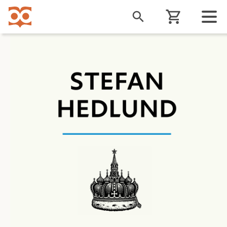
Liigu
edasi
põhisisu
juurde