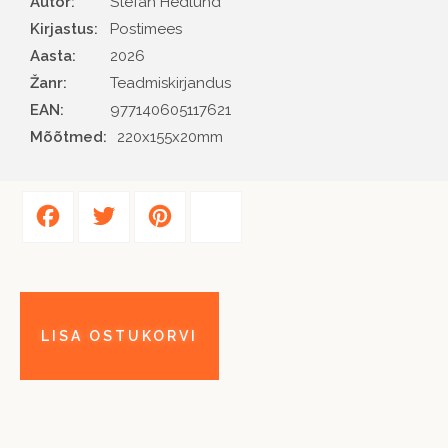
Autor
Stefan Hedlund
Kirjastus
Postimees
Aasta
2026
Žanr
Teadmiskirjandus
EAN
977140605117621
Mõõtmed:
220x155x20mm
Facebook
Twitter
Pinterest
Share