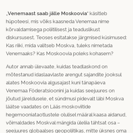
„
Venemaast saab jälle Moskoovia
“ käsitleb
hüpoteesi, mis võiks kaasneda Venemaa nime
kõrvaldamisega poliitilisest ja teaduslikust
diskursusest. Teoses esitatakse järgmised küsimused:
Kas riiki, mida valitseb Moskva, tuleks nimetada
Venemaaks? Kas Moskoovia poleks kohasem?
Autor annab ülevaate, kuidas teadlaskond on
mõtestanud idaslaavlaste arengut sajandite jooksul
alates Moskoovia algusajast kuni tänapäeva
Venemaa Föderatsioonini ja kuidas seejuures on
jõutud järeldusele, et sündmusi pidevalt läbi Moskva
läätse vaadates on Lääs moskoviitide
hegemooniataotlustele olulisel määral kaasa aidanud,
võimaldades Moskval mängida üleliia tähtsat osa –
seejuures globaalses geopoliitikas, mitte üksnes oma