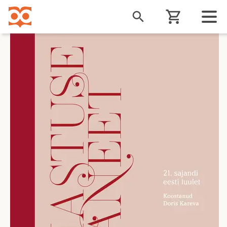
Liigu
edasi
põhisisu
juurde