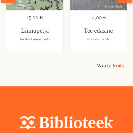
15,00 €
14,00 €
Linnupetja
Tee edasine
Janika Läänemets
Klaske Havik
Vaata
kõiki
..