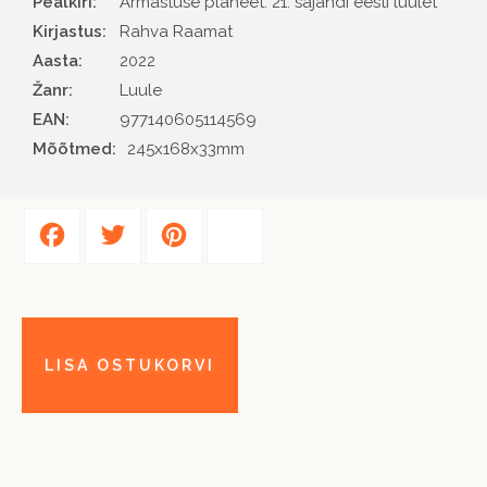
Pealkiri:
Armastuse planeet. 21. sajandi eesti luulet
Kirjastus
Rahva Raamat
Aasta
2022
Žanr
Luule
EAN
977140605114569
Mõõtmed:
245x168x33mm
Facebook
Twitter
Pinterest
Share