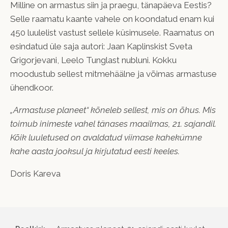
Milline on armastus siin ja praegu, tänapäeva Eestis?
Selle raamatu kaante vahele on koondatud enam kui
450 luulelist vastust sellele küsimusele. Raamatus on
esindatud üle saja autori: Jaan Kaplinskist Sveta
Grigorjevani, Leelo Tunglast nubluni. Kokku
moodustub sellest mitmehäälne ja võimas armastuse
ühendkoor.
„Armastuse planeet“ kõneleb sellest, mis on õhus. Mis
toimub inimeste vahel tänases maailmas, 21. sajandil.
Kõik luuletused on avaldatud viimase kahekümne
kahe aasta jooksul ja kirjutatud eesti keeles.
Doris Kareva