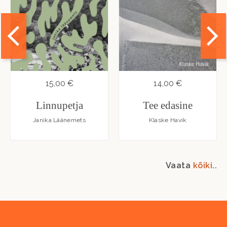
15,00 €
14,00 €
Linnupetja
Tee edasine
Janika Läänemets
Klaske Havik
Vaata
kõiki
..