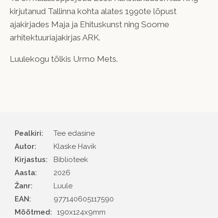
kirjutanud Tallinna kohta alates 1990te lõpust
ajakirjades Maja ja Ehituskunst ning Soome
arhitektuuriajakirjas ARK.
Luulekogu tõlkis Urmo Mets.
Pealkiri:
Tee edasine
Autor
Klaske Havik
Kirjastus
Biblioteek
Aasta
2026
Žanr
Luule
EAN
977140605117590
Mõõtmed:
190x124x9mm