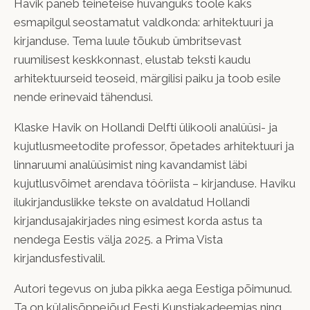
Havik paneb teineteise hüvanguks tööle kaks
esmapilgul seostamatut valdkonda: arhitektuuri ja
kirjanduse. Tema luule tõukub ümbritsevast
ruumilisest keskkonnast, elustab teksti kaudu
arhitektuurseid teoseid, märgilisi paiku ja toob esile
nende erinevaid tähendusi.
Klaske Havik on Hollandi Delfti ülikooli analüüsi- ja
kujutlusmeetodite professor, õpetades arhitektuuri ja
linnaruumi analüüsimist ning kavandamist läbi
kujutlusvõimet arendava tööriista – kirjanduse.
Haviku
ilukirjanduslikke tekste on avaldatud Hollandi
kirjandusajakirjades ning esimest korda astus ta
nendega Eestis välja 2025. a Prima Vista
kirjandusfestivalil.
Autori tegevus on juba pikka aega Eestiga põimunud.
Ta on külalisõppejõud Eesti Kunstiakadeemias ning