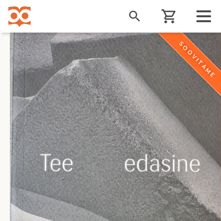
Liigu
edasi
põhisisu
juurde
SOOVITAME