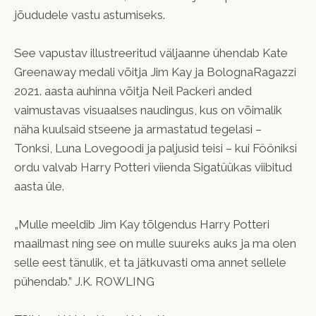
jõududele vastu astumiseks.
See vapustav illustreeritud väljaanne ühendab Kate
Greenaway medali võitja Jim Kay ja BolognaRagazzi
2021. aasta auhinna võitja Neil Packeri anded
vaimustavas visuaalses naudingus, kus on võimalik
näha kuulsaid stseene ja armastatud tegelasi –
Tonksi, Luna Lovegoodi ja paljusid teisi – kui Fööniksi
ordu valvab Harry Potteri viienda Sigatüükas viibitud
aasta üle.
„Mulle meeldib Jim Kay tõlgendus Harry Potteri
maailmast ning see on mulle suureks auks ja ma olen
selle eest tänulik, et ta jätkuvasti oma annet sellele
pühendab.” J.K. ROWLING