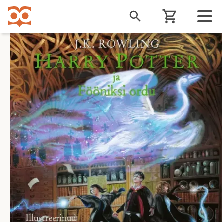
Liigu
edasi
põhisisu
juurde