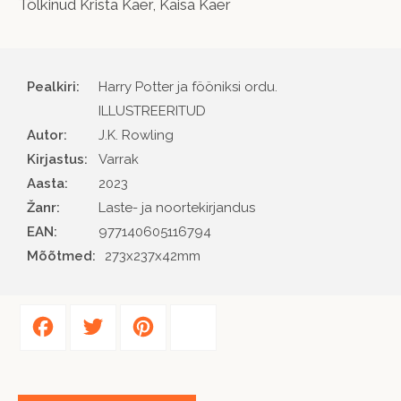
Tõlkinud Krista Kaer, Kaisa Kaer
Pealkiri:
Harry Potter ja fööniksi ordu.
ILLUSTREERITUD
Autor
J.K. Rowling
Kirjastus
Varrak
Aasta
2023
Žanr
Laste- ja noortekirjandus
EAN
977140605116794
Mõõtmed:
273x237x42mm
Facebook
Twitter
Pinterest
Share