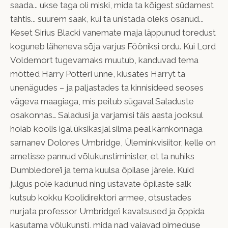
saada... ukse taga oli miski, mida ta kõigest südamest
tahtis... suurem saak, kui ta unistada oleks osanud...
Keset Sirius Blacki vanemate maja läppunud toredust
koguneb läheneva sõja varjus Fööniksi ordu. Kui Lord
Voldemort tugevamaks muutub, kanduvad tema
mõtted Harry Potteri unne, kiusates Harryt ta
unenägudes – ja paljastades ta kinnisideed seoses
vägeva maagiaga, mis peitub sügaval Saladuste
osakonnas… Saladusi ja varjamisi täis aasta jooksul
hoiab koolis igal üksikasjal silma peal kärnkonnaga
sarnanev Dolores Umbridge, Üleminkvisiitor, kelle on
ametisse pannud võlukunstiminister, et ta nuhiks
Dumbledore’i ja tema kuulsa õpilase järele. Kuid
julgus pole kadunud ning ustavate õpilaste salk
kutsub kokku Koolidirektori armee, otsustades
nurjata professor Umbridge’i kavatsused ja õppida
kasutama võlukunsti, mida nad vajavad pimeduse