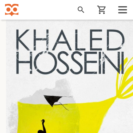
Liigu
edasi
põhisisu
juurde