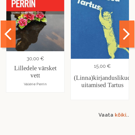
30,00 €
15,00 €
Lilledele värsket
vett
(Linna)kirjanduslikud
uitamised Tartus
Valérie Perrin
Vaata
kõiki
..