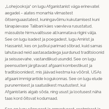
„
Lohejooksja
“ on lugu Afganistanist väga erinevatel
aegadel – alates monarhia viimastest
õitsenguaastatest, kuningavõimu kukutamisest kuni
tänapäevase Talibani käes vaevleva rusustatud,
mässuliste hirmuvalitsuse all kannatava riigini välja.
See on lugu isadest ja poegadest, lugu Amirist ja
Hassanist, kes on justkui parimad sõbrad, kuid samas
lahutavad neid aastasadadega juurdunud traditsioonid
ja seisusevahe, vastandlikud usundid. See on lugu
peensusteni järgitavast afgaani kombestikust ja
traditsioonidest, mis jäävad kestma ka võõrsil, USAs
afgaani immigrantide kogukonnas. See on lugu elude
purunemisest ja saatuslikest muutustest, kui
Afganistanis algab sõda, ning usust ja lootusest näha
taas kord õitsvat kodumaad.
See on lugu sõprusest ja armastusest, reetmisest ja