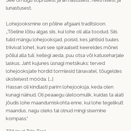
lunastusest.
Lohejooksmine on põline afgaani traditsioon.
„Tõeline lõbu algas siis, kui lohe oli alla toodud. Siis
tulid mängu lohejooksjad, poisid, kes jahtisid tuules
triivivat lohet, kuni see spiraalselt keereldes mõnel
põllul alla tuli, kellegi aeda, puu otsa või katuseharjale
laskus. Jaht kujunes üsnagi metsikuks: terved
lohejooksjate hordid tormlesid tänavatel, tõugeldes
üksteisest mööda. [...]
Hassan oli kindlasti parim lohejooksja, keda olen
kunagi näinud. Oli peaaegu üleloomulik, kuidas ta alati
jõudis lohe maandumiskohta enne, kui lohe tegelikult
maandus, nagu oleks tal olnud mingi sisemine
kompass.“