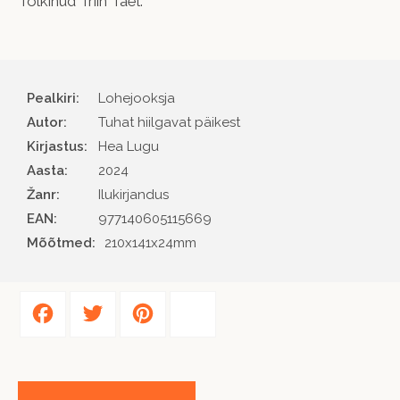
Tõlkinud Triin Tael.
Pealkiri:
Lohejooksja
Autor
Tuhat hiilgavat päikest
Kirjastus
Hea Lugu
Aasta
2024
Žanr
Ilukirjandus
EAN
977140605115669
Mõõtmed:
210x141x24mm
Facebook
Twitter
Pinterest
Share