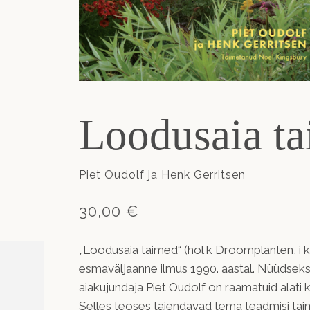
Loodusaia t
Piet Oudolf ja Henk Gerritsen
30,00 €
„Loodusaia taimed“ (hol k Droomplanten, i k 
esmaväljaanne ilmus 1990. aastal. Nüüdseks 
aiakujundaja Piet Oudolf on raamatuid alati 
Selles teoses täiendavad tema teadmisi ta