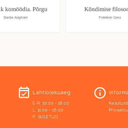
ik komöödia. Põrgu
Kõndimise filosoo
Dante Alighieri
Frédéric Gros
Lahtiolekuaeg
Inform
E-R: 10.00 - 18.00
Kasutust
L: 11.00 - 16.00
Privaatsu
P: SULETUD