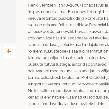
Henk Gerritseni (1948–2008) sõnaosavus j
ärgitas nende raamat Euroopas teistegi riikid
veel vähetuntud püsikuliikide ja kõrreliste k
sai tuge erialane üritustesariNew Perennia
on puukoolide taimevalik kõvasti kasvanud. 
sobivad väga hästi nii aedadesse kui avalikel
loodusläheduse ja elurikkuse hindajaid on a
Pinterest
Share
rohkem. Kultusteoseks saanud raamatut on 
täiendatud paljude ilusate, kuid vastupidav
püsikute tutvustustega, autorid soovitavad,
pakuvad eri meeleoluga aiaalade jaoks välj
taimkooslusi.Eesti keeles on Piet Oudolfilt ja
Kingsburilt varem ilmunud „Moodne maastik p
Neile, kellele meeldivad istutusalad, mis on p
kenad ja ehk natuke ilusamad kui loodus i
looduslähedase iluaianduse tüvitekstideks.