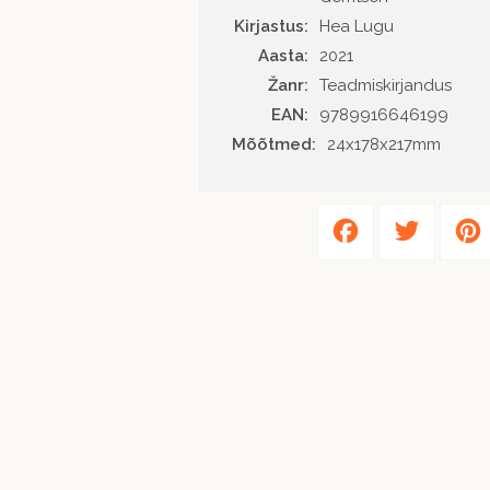
Kirjastus
Hea Lugu
Aasta
2021
Žanr
Teadmiskirjandus
EAN
9789916646199
Mõõtmed:
24x178x217mm
Facebook
Twitter