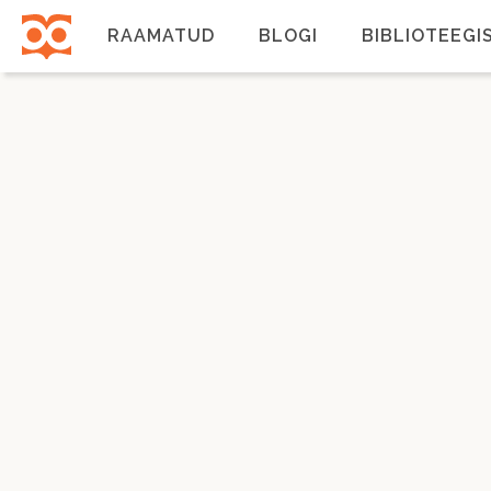
Liigu
edasi
RAAMATUD
BLOGI
BIBLIOTEEGI
põhisisu
juurde
Põhinavigatsioon