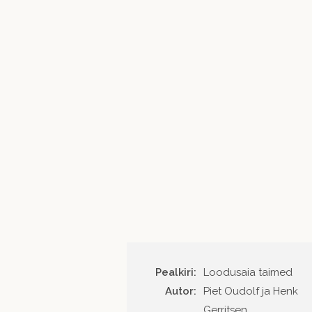
Pealkiri:
Loodusaia taimed
Autor
Piet Oudolf ja Henk
Gerritsen