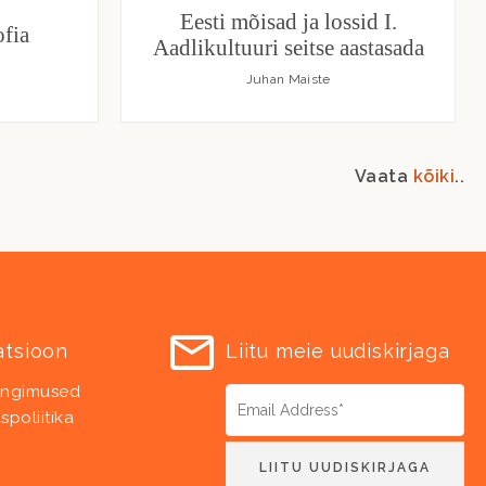
Eesti mõisad ja lossid I.
fia
Aadlikultuuri seitse aastasada
Juhan Maiste
Vaata
kõiki
..
atsioon
Liitu meie uudiskirjaga
ingimused
spoliitika