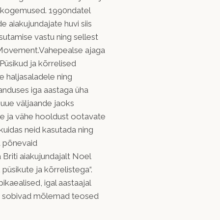
a kogemused. 1990ndatel
e aiakujundajate huvi siis
asutamise vastu ning sellest
l Movement.Vahepealse ajaga
Püsikud ja kõrrelised
e haljasaladele ning
ianduses iga aastaga üha
uue väljaande jaoks
ate ja vähe hooldust ootavate
 kuidas neid kasutada ning
a põnevaid
 Briti aiakujundajalt Noel
üsikute ja kõrrelistega“.
ikaealised, igal aastaajal
se, sobivad mõlemad teosed