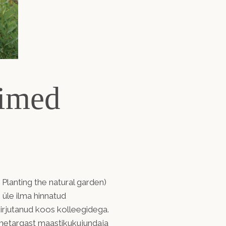
aimed
Planting the natural garden)
üle ilma hinnatud
kirjutanud koos kolleegidega.
imetargast maastikukujundaja