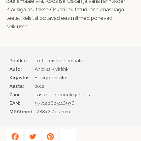
lõunamaale viia. Koos isa Oskari ja vana rännukoer
Klausiga asutakse Oskari leiutatud lennumasinaga
teele. Reisilisi ootavad ees mitmed põnevad
seiklused.
Pealkiri:
Lotte reis lõunamaale
Autor
Andrus Kivirähk
Kirjastus
Eesti joonisfilm
Aasta
2012
Žanr
Laste- ja noortekirjandus
EAN
977140605116936
Mõõtmed:
288x212x14mm
Facebook
Twitter
Pinterest
Share