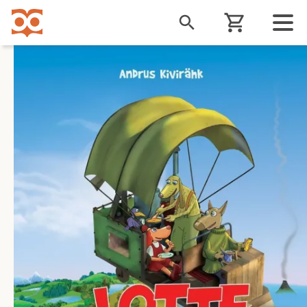
Liigu
edasi
põhisisu
juurde