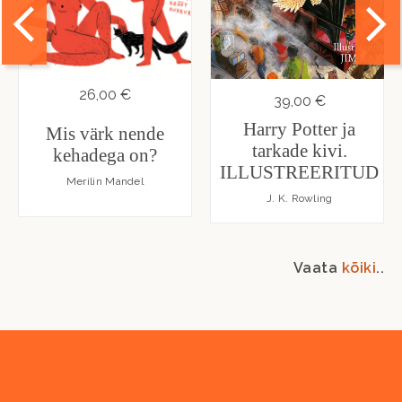
26,00 €
39,00 €
Harry Potter ja
Mis värk nende
tarkade kivi.
kehadega on?
ILLUSTREERITUD
Merilin Mandel
J. K. Rowling
Vaata
kõiki
..