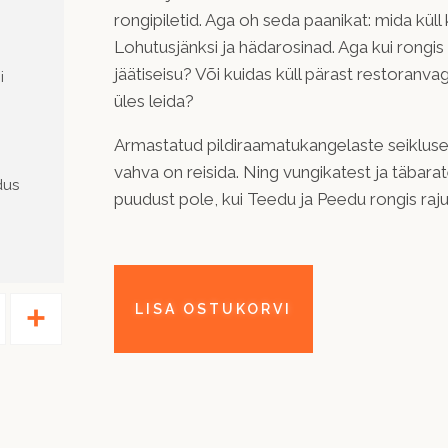
rongipiletid. Aga oh seda paanikat: mida küll
Lohutusjänksi ja hädarosinad. Aga kui rongis 
jäätiseisu? Või kuidas küll pärast restoranva
i
üles leida?
Armastatud pildiraamatukangelaste seikluse 
vahva on reisida. Ning vungikatest ja täbara
dus
puudust pole, kui Teedu ja Peedu rongis raj
Pinterest
Share