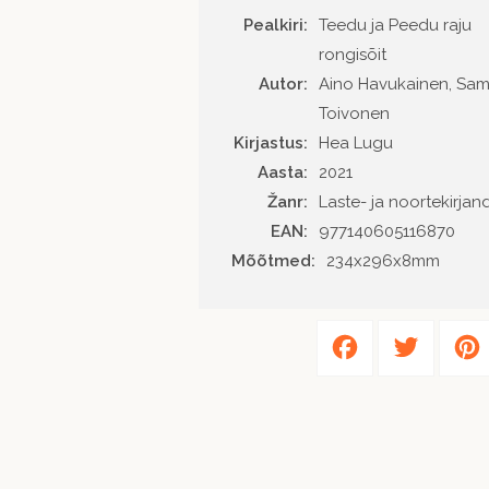
Pealkiri:
Teedu ja Peedu raju
rongisõit
Autor
Aino Havukainen, Sam
Toivonen
Kirjastus
Hea Lugu
Aasta
2021
Žanr
Laste- ja noortekirjan
EAN
977140605116870
Mõõtmed:
234x296x8mm
Facebook
Twitter