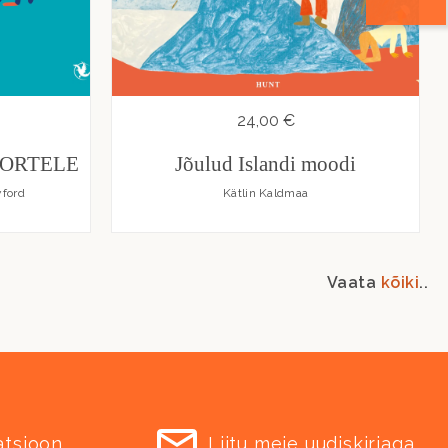
24,00 €
OORTELE
Jõulud Islandi moodi
yford
Kätlin Kaldmaa
Vaata
kõiki
..
atsioon
Liitu meie uudiskirjaga