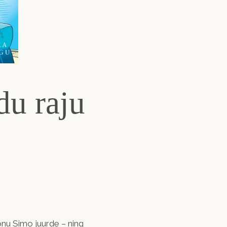
du raju
nu Simo juurde – ning