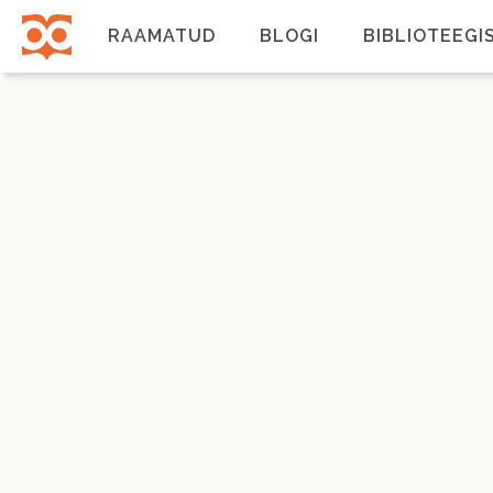
Liigu
edasi
RAAMATUD
BLOGI
BIBLIOTEEGI
põhisisu
juurde
Põhinavigatsioon