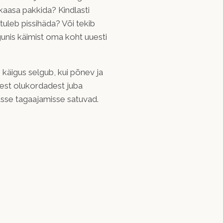
 kaasa pakkida? Kindlasti
tuleb pissihäda? Või tekib
gunis käimist oma koht uuesti
käigus selgub, kui põnev ja
test olukordadest juba
usse tagaajamisse satuvad.