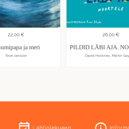
22,00 €
26,00 €
umipapa ja meri
PILDID LÄBI AJA. N
Tove Jansson
David Hockney, Martin Ga
Lahtiolekuaeg
Inform