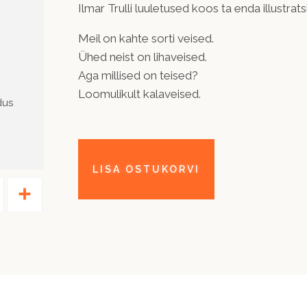
Ilmar Trulli luuletused koos ta enda illustra
Meil on kahte sorti veised.
Ühed neist on lihaveised.
Aga millised on teised?
Loomulikult kalaveised.
dus
Pinterest
Share