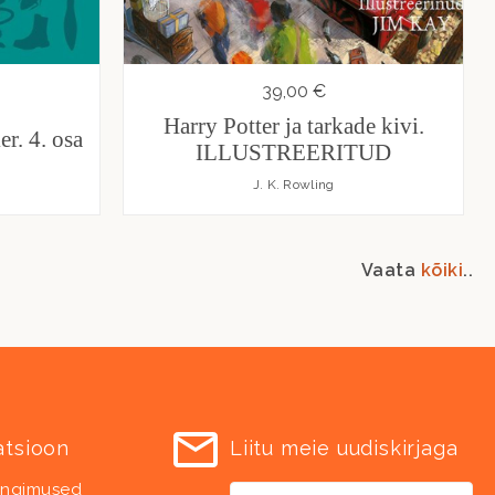
39,00 €
Harry Potter ja tarkade kivi.
er. 4. osa
ILLUSTREERITUD
J. K. Rowling
Vaata
kõiki
..
atsioon
Liitu meie uudiskirjaga
ingimused