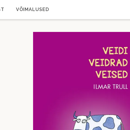
ST
VÕIMALUSED