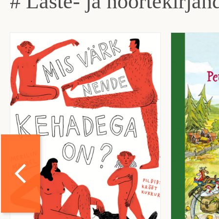
# Laste- ja noortekirjan