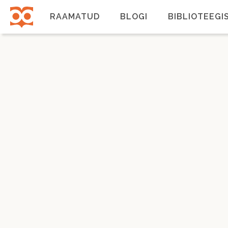
Liigu
edasi
RAAMATUD
BLOGI
BIBLIOTEEGI
põhisisu
juurde
Põhinavigatsioon