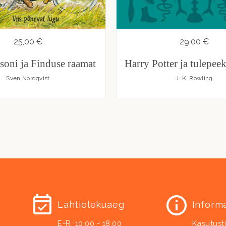
25,00 €
29,00 €
soni ja Finduse raamat
Harry Potter ja tulepeek
Sven Nordqvist
J. K. Rowling
Lahtiolekuaeg
Inform
E-R: 10.00 - 18.00
Kasutust