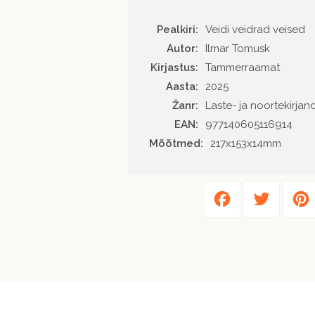
Pealkiri:
Veidi veidrad veised
Autor
Ilmar Tomusk
Kirjastus
Tammerraamat
Aasta
2025
Žanr
Laste- ja noortekirjan
EAN
977140605116914
Mõõtmed:
217x153x14mm
Facebook
Twitter