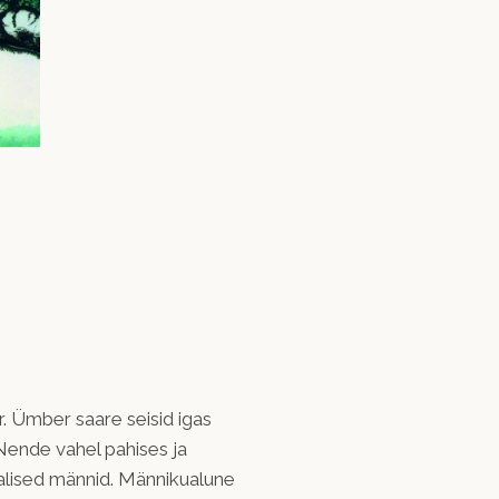
r. Ümber saare seisid igas
 Nende vahel pahises ja
ralised männid. Männikualune