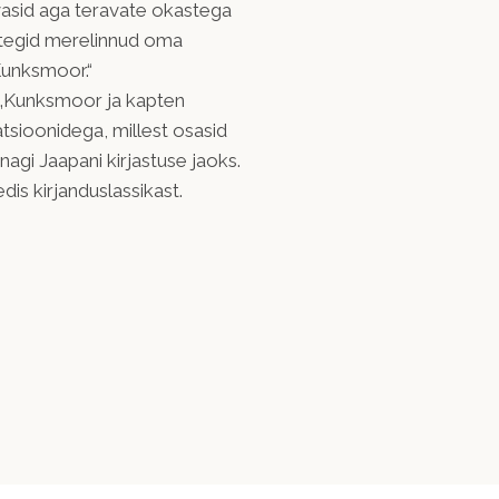
svasid aga teravate okastega
 tegid merelinnud oma
 Kunksmoor.“
 „Kunksmoor ja kapten
atsioonidega, millest osasid
nagi Jaapani kirjastuse jaoks.
is kirjanduslassikast.