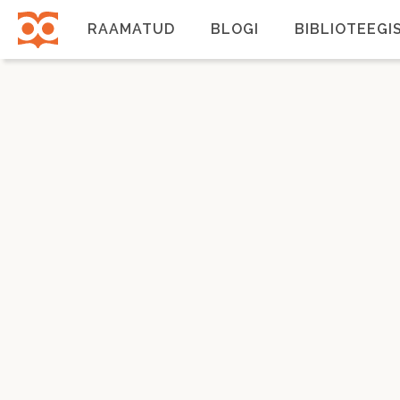
Liigu
edasi
RAAMATUD
BLOGI
BIBLIOTEEGI
põhisisu
juurde
Põhinavigatsioon