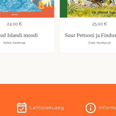
24,00 €
25,00 €
lud Islandi moodi
Suur Pettsoni ja Findu
Kätlin Kaldmaa
Sven Nordqvist
Lahtiolekuaeg
Inform