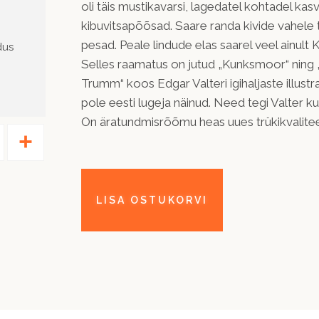
oli täis mustikavarsi, lagedatel kohtadel ka
kibuvitsapõõsad. Saare randa kivide vahele
pesad. Peale lindude elas saarel veel ainult
dus
Selles raamatus on jutud „Kunksmoor“ ning
Trumm“ koos Edgar Valteri igihaljaste illustr
pole eesti lugeja näinud. Need tegi Valter ku
On äratundmisrõõmu heas uues trükikvaliteed
Pinterest
Share