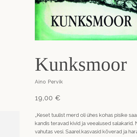
Kunksmoor
Aino Pervik
19,00 €
„Keset tuulist merd oli ühes kohas pisike saa
kandis teravad kivid ja veealused salakarid.
vahutas vesi. Saarel kasvasid kõverad ja ha