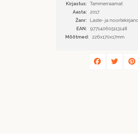
Kirjastus
Tammerraamat
Aasta
2017
Žanr
Laste- ja noortekirjan
EAN
977140605113148
Mõõtmed:
226x170x17mm
Facebook
Twitter