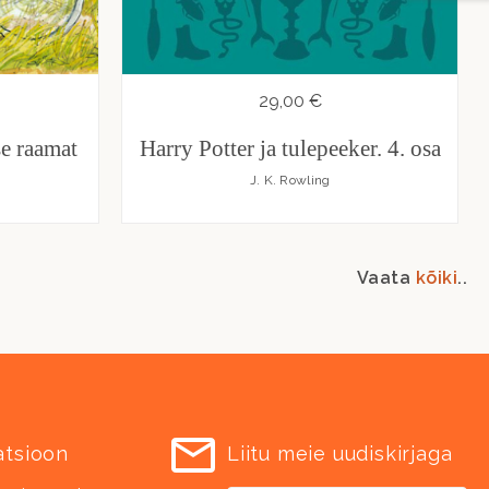
29,00 €
se raamat
Harry Potter ja tulepeeker. 4. osa
J. K. Rowling
Vaata
kõiki
..
atsioon
Liitu meie uudiskirjaga