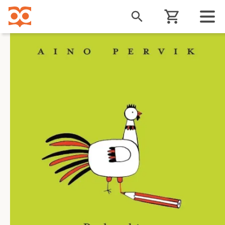
Liigu
edasi
põhisisu
juurde