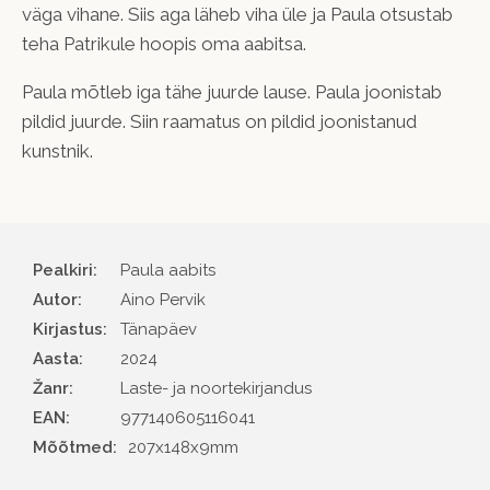
väga vihane. Siis aga läheb viha üle ja Paula otsustab
teha Patrikule hoopis oma aabitsa.
Paula mõtleb iga tähe juurde lause. Paula joonistab
pildid juurde. Siin raamatus on pildid joonistanud
kunstnik.
Pealkiri:
Paula aabits
Autor
Aino Pervik
Kirjastus
Tänapäev
Aasta
2024
Žanr
Laste- ja noortekirjandus
EAN
977140605116041
Mõõtmed:
207x148x9mm