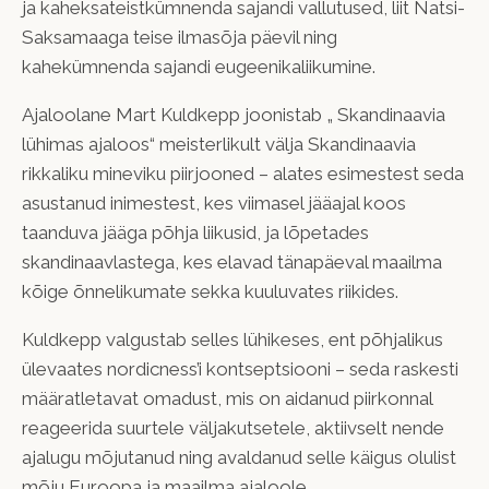
ja kaheksateistkümnenda sajandi vallutused, liit Natsi-
Saksamaaga teise ilmasõja päevil ning
kahekümnenda sajandi eugeenikaliikumine.
Ajaloolane Mart Kuldkepp joonistab „ Skandinaavia
lühimas ajaloos“ meisterlikult välja Skandinaavia
rikkaliku mineviku piirjooned – alates esimestest seda
asustanud inimestest, kes viimasel jääajal koos
taanduva jääga põhja liikusid, ja lõpetades
skandinaavlastega, kes elavad tänapäeval maailma
kõige õnnelikumate sekka kuuluvates riikides.
Kuldkepp valgustab selles lühikeses, ent põhjalikus
ülevaates nordicness’i kontseptsiooni – seda raskesti
määratletavat omadust, mis on aidanud piirkonnal
reageerida suurtele väljakutsetele, aktiivselt nende
ajalugu mõjutanud ning avaldanud selle käigus olulist
mõju Euroopa ja maailma ajaloole.