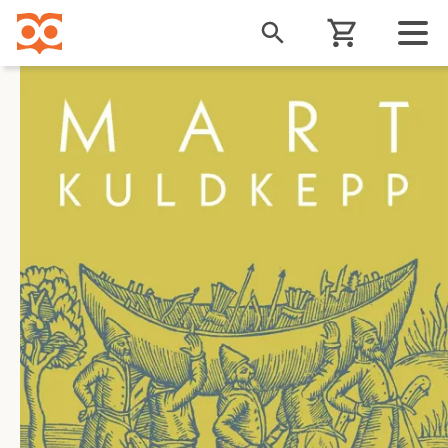
Liigu
edasi
põhisisu
juurde