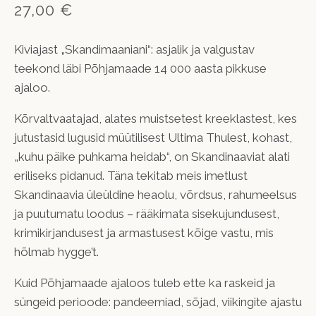
27,00 €
Kiviajast „Skandimaaniani“: asjalik ja valgustav
teekond läbi Põhjamaade 14 000 aasta pikkuse
ajaloo.
Kõrvaltvaatajad, alates muistsetest kreeklastest, kes
jutustasid lugusid müütilisest Ultima Thulest, kohast,
„kuhu päike puhkama heidab“, on Skandinaaviat alati
eriliseks pidanud. Täna tekitab meis imetlust
Skandinaavia üleüldine heaolu, võrdsus, rahumeelsus
ja puutumatu loodus – rääkimata sisekujundusest,
krimikirjandusest ja armastusest kõige vastu, mis
hõlmab hygge’t.
Kuid Põhjamaade ajaloos tuleb ette ka raskeid ja
süngeid perioode: pandeemiad, sõjad, viikingite ajastu