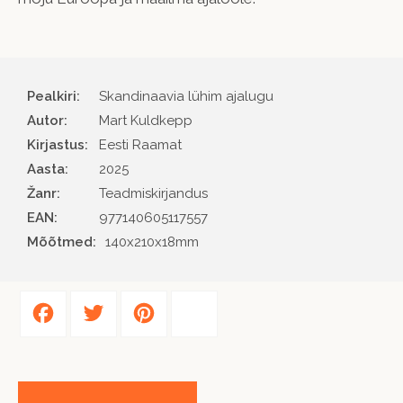
Pealkiri:
Skandinaavia lühim ajalugu
Autor
Mart Kuldkepp
Kirjastus
Eesti Raamat
Aasta
2025
Žanr
Teadmiskirjandus
EAN
977140605117557
Mõõtmed:
140x210x18mm
Facebook
Twitter
Pinterest
Share