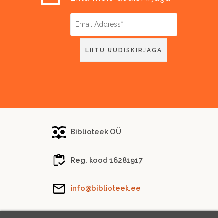
Biblioteek OÜ
Reg. kood 16281917
info@biblioteek.ee
Tel.
(+372) 5288 746