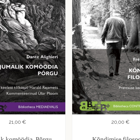
21,00 €
20,00 €
ik komöödia. Põrgu
Kõndimise filosoo