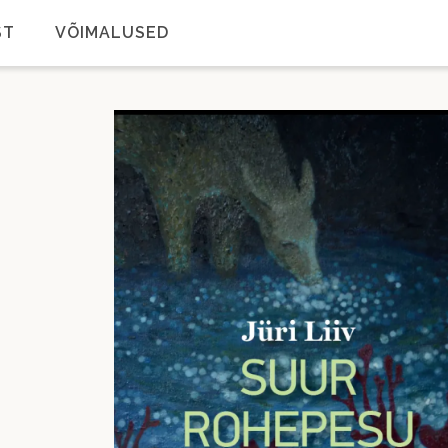
ST
VÕIMALUSED