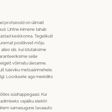
d protsessid on ülimalt
ud. Lihtne inimene tahab
 päästad keskkonna. Tegelikult
uuremat positiivset mõju
lles siis, kui istutaksime
aranteeriksime selle
elgelt võimatu ülesanne.
ult tuleviku metsaärimehele,
algi. Loodusele aga meeldiks
õites süsihappegaasi. Kui
dimiseks vajaliku elektri
vähem samasugune tavaauto