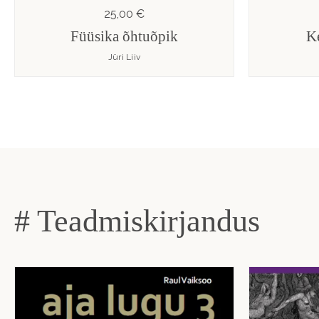
25,00 €
Füüsika õhtuõpik
K
Jüri Liiv
# Teadmiskirjandus