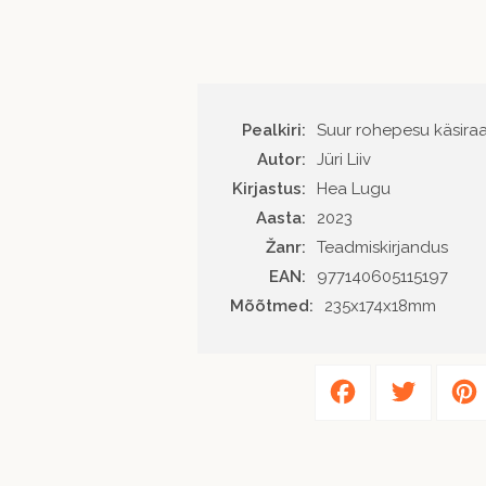
Pealkiri:
Suur rohepesu käsira
Autor
Jüri Liiv
Kirjastus
Hea Lugu
Aasta
2023
Žanr
Teadmiskirjandus
EAN
977140605115197
Mõõtmed:
235x174x18mm
Facebook
Twitter