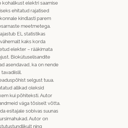
 kohalikust elektri saamise
miseks ehitatud rajatised
kkonnale kindlasti parem
ellesarnaste meetmetega.
jastub EL statistikas
b vähemalt kaks korda
etud elekter – rääkimata
ust. Biokütuselisandite
nad asendavad, ka on nende
avadiislil.
eaduspõhist selgust tuua.
tatud allikad oleksid
hkem kui põhiteksti. Autor
andmeid väga tõsiselt võtta.
a esitajale sobivas suunas
sursimahukad. Autor on
tutustundlikult ning