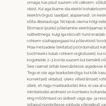
omaga; kas pisut suurem või väiksem, sõltub
viisist. Kui aga lisame siia elektri kohaletoo
(elektrivõrgud, laadijad, alajaamad), on kes
sõita diiselautoga. Nii kipub olema kõigi s
Biomassi (puidu) põletamine elektrijaamas ka
nullheitmega, kuigi iga kilovatt-tund eralda
rohkem süsihappegaasi kui põlevkivist tood
Maa metsadele tekitatud pöördumatust kahj
tootmiseks kulub rohkem ürgkütuseid, kui 
koguheide 2–3 korda suurem kui bensiinil või t
See raamat üritab keerulistesse asjadesse t
Tegu ei ole aga teadustekstiga: kui kõik kasu
korrektselt viidatud, oleks viiteid ilmselt ro
ütleb, et nagu maateadustes ikka, ei saa arv
Inimtekkelisi andmeid on kombeks kohandad
ning mõõtmised on üldiselt väga aja- ja res
üritanud numbritesse suhtuda võimalikult vas