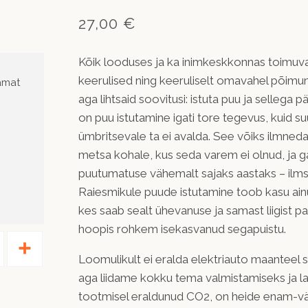
27,00 €
Kõik looduses ja ka inimkeskkonnas toimuva
keerulised ning keeruliselt omavahel põimun
amat
aga lihtsaid soovitusi: istuta puu ja sellega
on puu istutamine igati tore tegevus, kuid s
ümbritsevale ta ei avalda. See võiks ilmneda a
metsa kohale, kus seda varem ei olnud, ja g
puutumatuse vähemalt sajaks aastaks – ilms
Raiesmikule puude istutamine toob kasu ain
kes saab sealt ühevanuse ja samast liigist p
hoopis rohkem isekasvanud segapuistu.
Pinterest
Share
Loomulikult ei eralda elektriauto maanteel s
aga liidame kokku tema valmistamiseks ja laa
tootmisel eraldunud CO2, on heide enam-