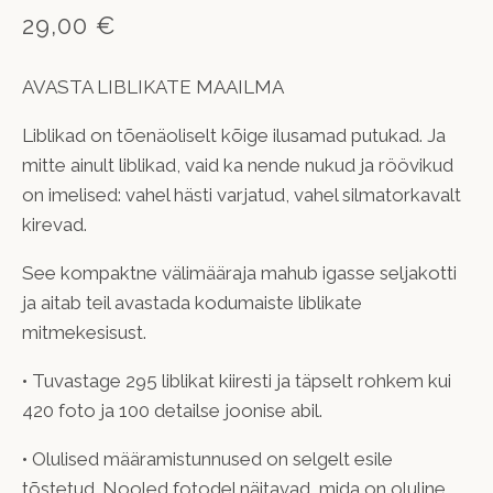
29,00 €
AVASTA LIBLIKATE MAAILMA
Liblikad on tõenäoliselt kõige ilusamad putukad. Ja
mitte ainult liblikad, vaid ka nende nukud ja röövikud
on imelised: vahel hästi varjatud, vahel silmatorkavalt
kirevad.
See kompaktne välimääraja mahub igasse seljakotti
ja aitab teil avastada kodumaiste liblikate
mitmekesisust.
• Tuvastage 295 liblikat kiiresti ja täpselt rohkem kui
420 foto ja 100 detailse joonise abil.
• Olulised määramistunnused on selgelt esile
tõstetud. Nooled fotodel näitavad, mida on oluline