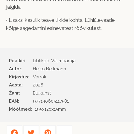
jälgida.
• Lisaks: kasulik teave liikide kohta. Lühiülevaade
kõige sagedamini esinevatest röövikutest.
Pealkiri:
Liblikad. Välimääraja
Autor
Heiko Bellmann
Kirjastus
Varrak
Aasta
2026
Žanr
Elukunst
EAN
977140605117581
Mõõtmed:
195x120x15mm
Facebook
Twitter
Pinterest
Share