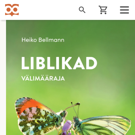
Liigu
edasi
põhisisu
juurde