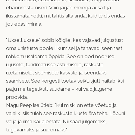
ebaõnnestumised. Vain jagab meiega ausalt ja
ilustamata hetki, mil tahtis alla anda, kuid leidis endas
jõu edasi minna.
"Ukselt uksele" sobib kõigile, kes vajavad julgustust
oma unistuste poole liikumisel ja tahavad iseennast
rohkem usaldama õppida. See on ood nooruse
uljusele, tundmatusse astumisele, raskuste
ületamisele, sisemisele kasvule ja iseendaks
saamisele. See kergesti loetav seiklusjutt näitab, kui
palju me tegelikult suudame – kui vaid julgeme
proovida.
Nagu Peep ise ütleb: "Kui miski on ette võetud ja
vajalik, siis tuleb see raskuste kiuste ära teha. Lõpuni
välja ja ilma kauplemata. Nii saad julgemaks,
tugevamaks ja suuremaks.“