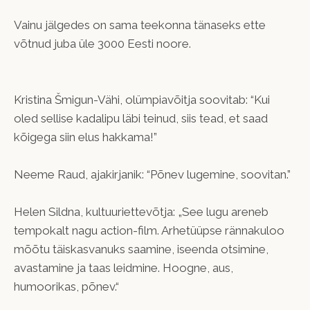
Vainu jälgedes on sama teekonna tänaseks ette
võtnud juba üle 3000 Eesti noore.
Kristina Šmigun-Vähi, olümpiavõitja soovitab: “Kui
oled sellise kadalipu läbi teinud, siis tead, et saad
kõigega siin elus hakkama!”
Neeme Raud, ajakirjanik: “Põnev lugemine, soovitan.”
Helen Sildna, kultuuriettevõtja: „See lugu areneb
tempokalt nagu action-film. Arhetüüpse rännakuloo
mõõtu täiskasvanuks saamine, iseenda otsimine,
avastamine ja taas leidmine. Hoogne, aus,
humoorikas, põnev.“