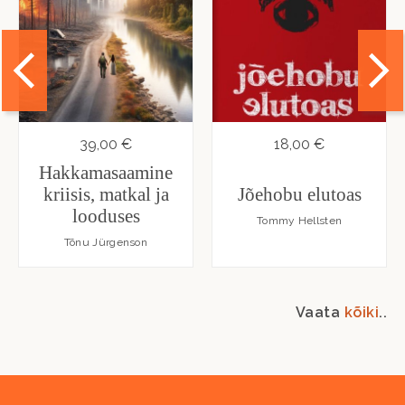
39,00 €
18,00 €
Hakkamasaamine
kriisis, matkal ja
Jõehobu elutoas
looduses
Tommy Hellsten
Tõnu Jürgenson
Vaata
kõiki
..