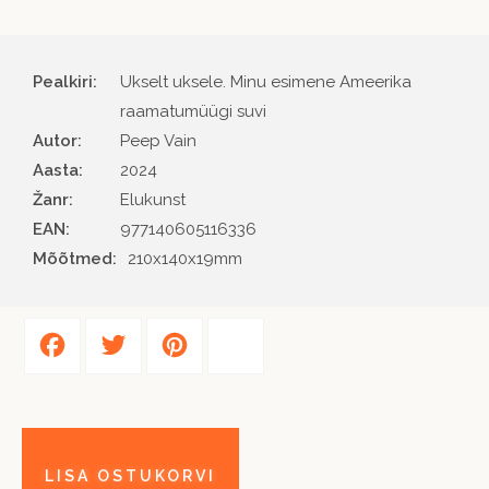
Pealkiri:
Ukselt uksele. Minu esimene Ameerika
raamatumüügi suvi
Autor
Peep Vain
Aasta
2024
Žanr
Elukunst
EAN
977140605116336
Mõõtmed:
210x140x19mm
Facebook
Twitter
Pinterest
Share