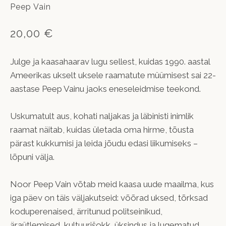
Peep Vain
20,00 €
Julge ja kaasahaarav lugu sellest, kuidas 1990. aastal
Ameerikas ukselt uksele raamatute müümisest sai 22-
aastase Peep Vainu jaoks eneseleidmise teekond.
Uskumatult aus, kohati naljakas ja läbinisti inimlik
raamat näitab, kuidas ületada oma hirme, tõusta
pärast kukkumisi ja leida jõudu edasi liikumiseks –
lõpuni välja.
Noor Peep Vain võtab meid kaasa uude maailma, kus
iga päev on täis väljakutseid: võõrad uksed, tõrksad
koduperenaised, ärritunud politseinikud,
äraütlemised, kultuurišokk, üksindus ja lugematud