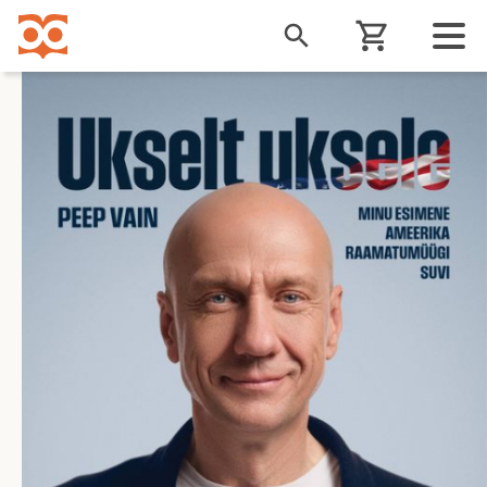
Liigu
edasi
põhisisu
juurde