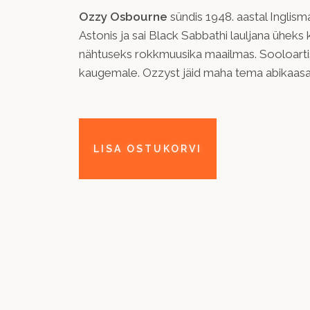
Ozzy Osbourne
sündis 1948. aastal Inglism
Astonis ja sai Black Sabbathi lauljana ühek
nähtuseks rokkmuusika maailmas. Sooloartist
kaugemale. Ozzyst jäid maha tema abikaasa S