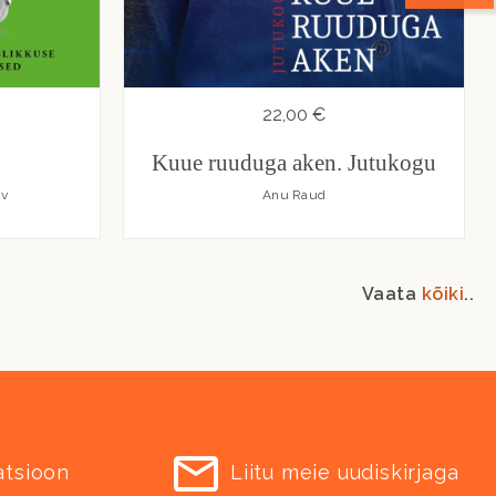
22,00 €
Kuue ruuduga aken. Jutukogu
ov
Anu Raud
Vaata
kõiki
..
atsioon
Liitu meie uudiskirjaga