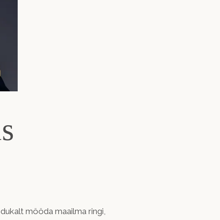
us
õidukalt mööda maailma ringi,