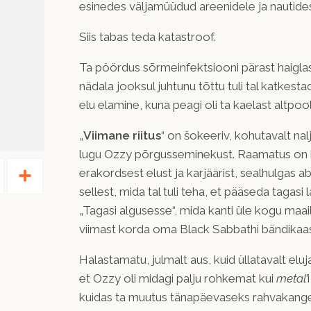
esinedes väljamüüdud areenidele ja nautides k
Siis tabas teda katastroof.
Ta pöördus sõrmeinfektsiooni pärast haiglas
nädala jooksul juhtunu tõttu tuli tal katkesta
elu elamine, kuna peagi oli ta kaelast altpo
„
Viimane riitus
“ on šokeeriv, kohutavalt na
lugu Ozzy põrgusseminekust. Raamatus on
Pinterest
Share
erakordsest elust ja karjäärist, sealhulgas a
sellest, mida tal tuli teha, et pääseda tagasi
„Tagasi algusesse“, mida kanti üle kogu maa
viimast korda oma Black Sabbathi bändikaa
Halastamatu, julmalt aus, kuid üllatavalt eluja
et Ozzy oli midagi palju rohkemat kui
metal
’
kuidas ta muutus tänapäevaseks rahvakange