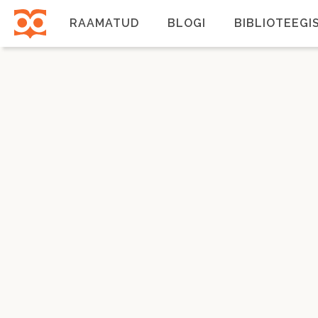
Liigu
edasi
RAAMATUD
BLOGI
BIBLIOTEEGI
põhisisu
juurde
Põhinavigatsioon