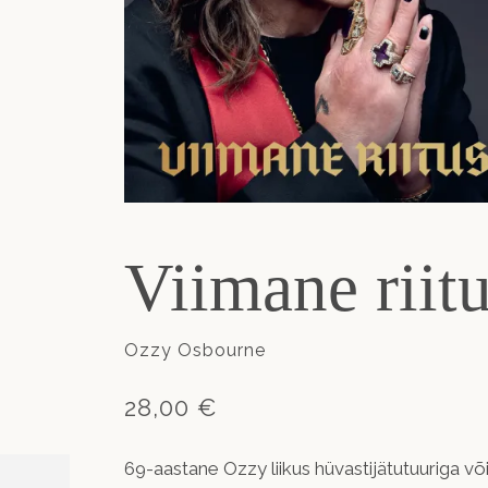
Viimane riit
Ozzy Osbourne
28,00 €
69-aastane Ozzy liikus hüvastijätutuuriga v