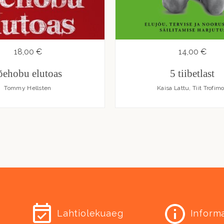
18,00 €
14,00 €
õehobu elutoas
5 tiibetlast
Tommy Hellsten
Kaisa Lattu, Tiit Trofim
Lahtiolekuaeg
Inform