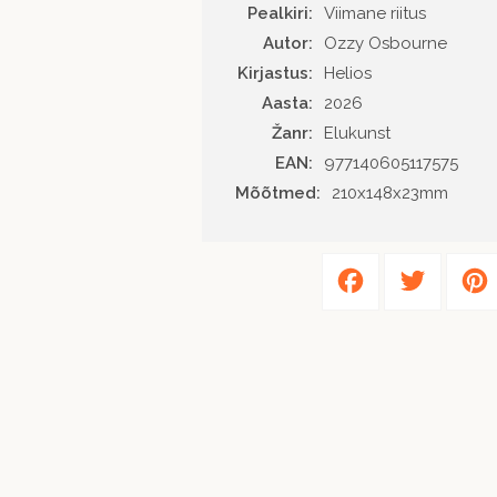
Pealkiri:
Viimane riitus
Autor
Ozzy Osbourne
Kirjastus
Helios
Aasta
2026
Žanr
Elukunst
EAN
977140605117575
Mõõtmed:
210x148x23mm
Facebook
Twitter