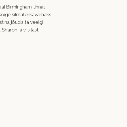
aal Birminghami linnas
s kõige silmatorkavamaks
ina jõudis ta veelgi
haron ja viis last.