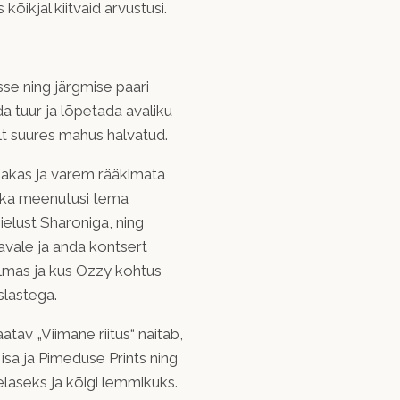
õikjal kiitvaid arvustusi.
se ning järgmise paari
da tuur ja lõpetada avaliku
olt suures mahus halvatud.
ljakas ja varem rääkimata
 ka meenutusi tema
bielust Sharoniga, ning
 lavale ja anda kontsert
ilmas ja kus Ozzy kohtus
slastega.
atav „Viimane riitus“ näitab,
i isa ja Pimeduse Prints ning
laseks ja kõigi lemmikuks.