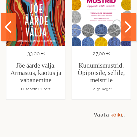
33,00 €
27,00 €
Jõe äärde välja.
Kudumismustrid.
Armastus, kaotus ja
Õpipoisile, sellile,
vabanemine
meistrile
Elizabeth Gilbert
Helga Koger
Vaata
kõiki
..