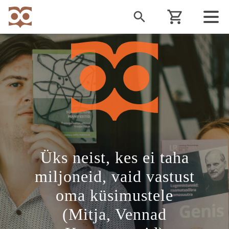
Liigu
edasi
põhisisu
juurde
Üks neist, kes ei taha
miljoneid, vaid vastust
oma küsimustele
(Mitja, Vennad