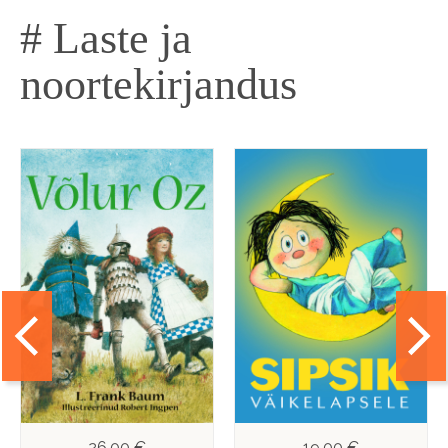
# Laste ja
noortekirjandus
26,00 €
19,00 €