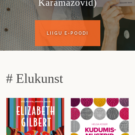
Karamazovid)
LIIGU E-POODI
# Elukunst