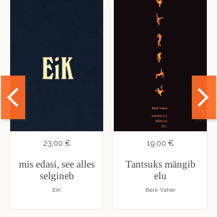
23,00 €
19,00 €
mis edasi, see alles
Tantsuks mängib
selgineb
elu
EiK
Berk Vaher