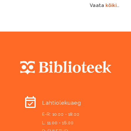
Vaata
kõiki
..
Lahtiolekuaeg
E-R: 10.00 - 18.00
L: 11.00 - 16.00