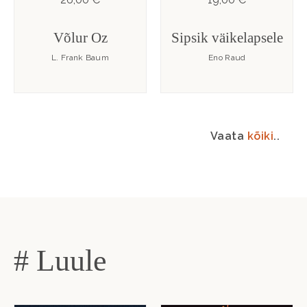
Võlur Oz
Sipsik väikelapsele
L. Frank Baum
Eno Raud
Vaata
kõiki
..
# Luule