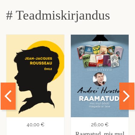
# Teadmiskirjandus
40,00 €
26,00 €
Raamatud, mis mul