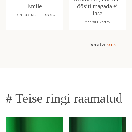
Émile
öösiti magada ei
lase
Jean-Jacques Rousseau
Andrei Hvostov
Vaata
kõiki
..
# Teise ringi raamatud