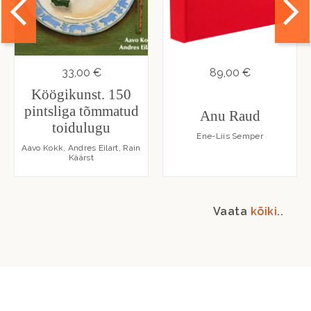
33,00 €
89,00 €
Köögikunst. 150
pintsliga tõmmatud
Anu Raud
toidulugu
Ene-Liis Semper
Aavo Kokk, Andres Eilart, Rain
Käärst
Vaata
kõiki
..