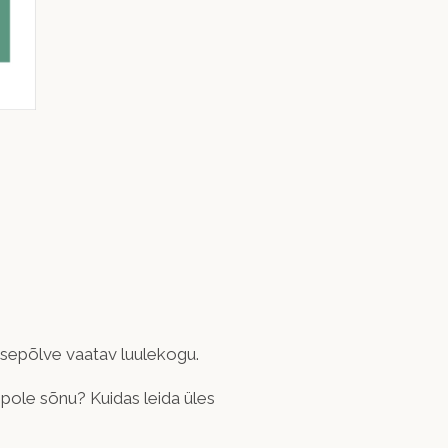
lapsepõlve vaatav luulekogu.
 pole sõnu? Kuidas leida üles