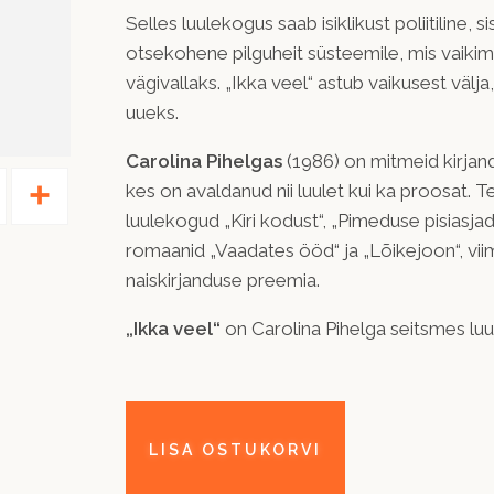
Selles luulekogus saab isiklikust poliitiline,
otsekohene pilguheit süsteemile, mis vaikim
vägivallaks. „Ikka veel“ astub vaikusest väl
uueks.
Carolina Pihelgas
(1986) on mitmeid kirjan
Pinterest
Share
kes on avaldanud nii luulet kui ka proosat.
luulekogud „Kiri kodust“, „Pimeduse pisiasjad“
romaanid „Vaadates ööd“ ja „Lõikejoon“, viim
naiskirjanduse preemia.
„Ikka veel“
on Carolina Pihelga seitsmes lu