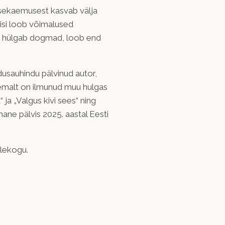
 sisekaemusest kasvab välja
isi loob võimalused
ja, hülgab dogmad, loob end
dusauhindu pälvinud autor,
 Temalt on ilmunud muu hulgas
 ja „Valgus kivi sees“ ning
ane pälvis 2025. aastal Eesti
ulekogu.