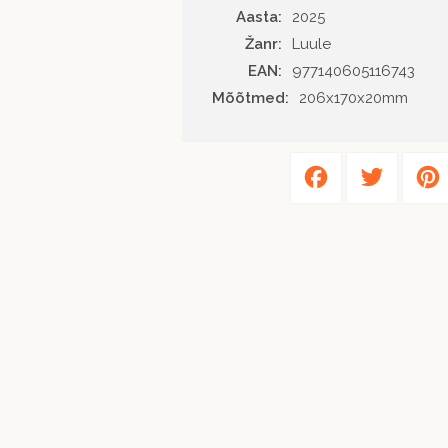
Aasta
2025
Žanr
Luule
EAN
977140605116743
Mõõtmed:
206x170x20mm
Facebook
Twitter