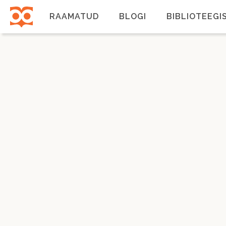
Liigu
edasi
RAAMATUD
BLOGI
BIBLIOTEEGI
põhisisu
juurde
Põhinavigatsioon