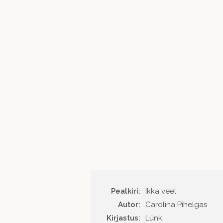
Pealkiri:
Ikka veel
Autor
Carolina Pihelgas
Kirjastus
Lünk