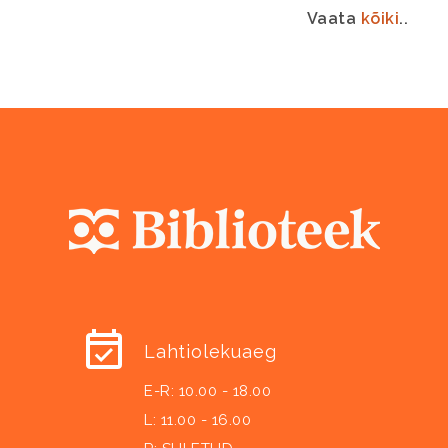
Vaata
kõiki
..
Lahtiolekuaeg
E-R: 10.00 - 18.00
L: 11.00 - 16.00