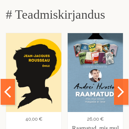
# Teadmiskirjandus
40,00 €
26,00 €
Raamatud, mis mul