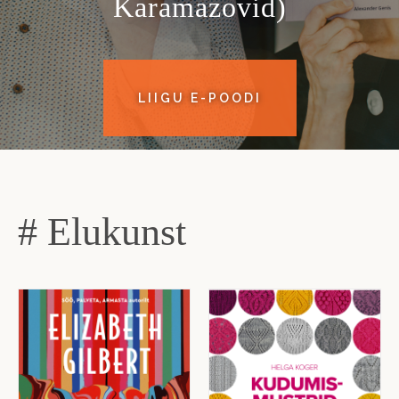
Karamazovid)
LIIGU E-POODI
# Elukunst