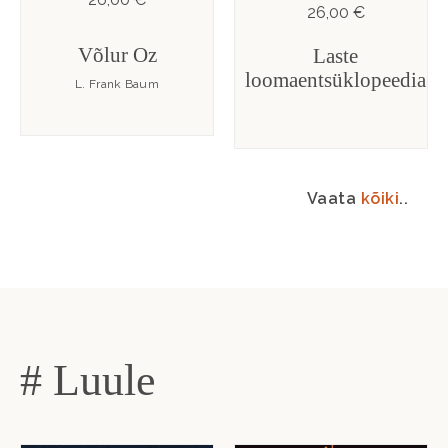
26,00 €
Võlur Oz
Laste
loomaentsüklopeedia
L. Frank Baum
Vaata
kõiki
..
# Luule