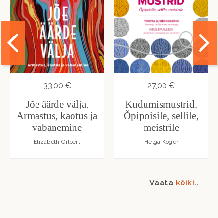
33,00 €
27,00 €
Jõe äärde välja.
Kudumismustrid.
Armastus, kaotus ja
Õpipoisile, sellile,
vabanemine
meistrile
Elizabeth Gilbert
Helga Koger
Vaata
kõiki
..