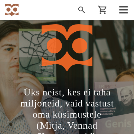
Liigu
edasi
põhisisu
juurde
Üks neist, kes ei taha
miljoneid, vaid vastust
oma küsimustele
(Mitja, Vennad