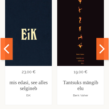
23,00 €
19,00 €
mis edasi, see alles
Tantsuks mängib
selgineb
elu
EiK
Berk Vaher