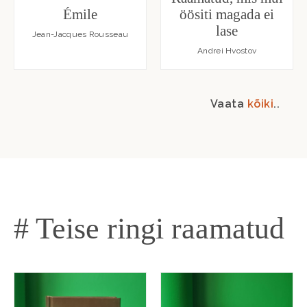
Émile
öösiti magada ei
lase
Jean-Jacques Rousseau
Andrei Hvostov
Vaata
kõiki
..
# Teise ringi raamatud