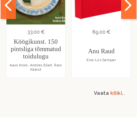
33,00 €
89,00 €
Köögikunst. 150
pintsliga tõmmatud
Anu Raud
toidulugu
Ene-Liis Semper
Aavo Kokk, Andres Eilart, Rain
Käärst
Vaata
kõiki
..