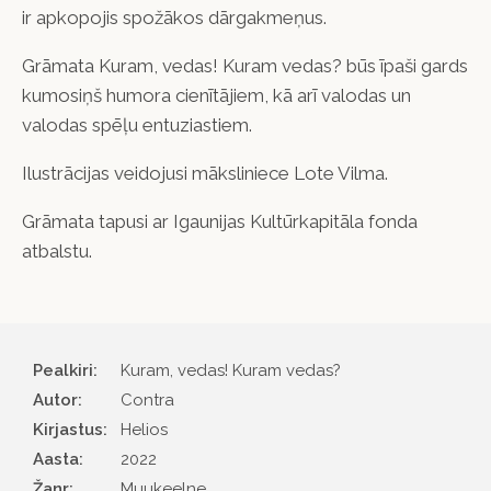
ir apkopojis spožākos dārgakmeņus.
Grāmata
Kuram, vedas! Kuram vedas?
būs īpaši gards
kumosiņš humora cienītājiem, kā arī valodas un
valodas spēļu entuziastiem.
Ilustrācijas veidojusi māksliniece Lote Vilma.
Grāmata tapusi ar Igaunijas Kultūrkapitāla fonda
atbalstu.
Pealkiri:
Kuram, vedas! Kuram vedas?
Autor
Contra
Kirjastus
Helios
Aasta
2022
Žanr
Muukeelne