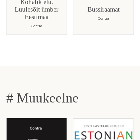
Kohalik elu.
Luulesõit ümber
Bussiraamat
Eestimaa
Contra
Contra
# Muukeelne