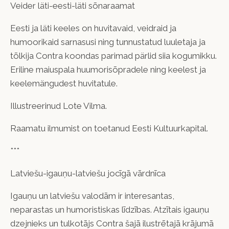
Veider läti-eesti-läti sõnaraamat
Eesti ja läti keeles on huvitavaid, veidraid ja
humoorikaid sarnasusi ning tunnustatud luuletaja ja
tõlkija Contra koondas parimad pärlid siia kogumikku.
Eriline maiuspala huumorisõpradele ning keelest ja
keelemängudest huvitatule.
Illustreerinud Lote Vilma.
Raamatu ilmumist on toetanud Eesti Kultuurkapital.
***
Latviešu-igauņu-latviešu jocīgā vārdnīca
Igauņu un latviešu valodām ir interesantas,
neparastas un humoristiskas līdzības. Atzītais igauņu
dzejnieks un tulkotājs Contra šajā ilustrētajā krājumā