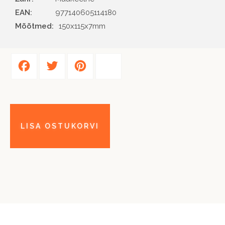
EAN
977140605114180
Mõõtmed:
150x115x7mm
Facebook
Twitter
Pinterest
Share