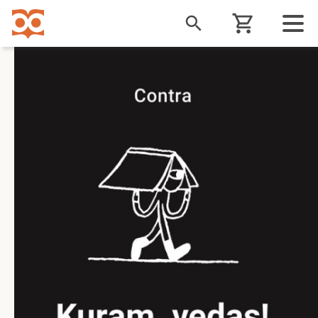
Liigu
edasi
põhisisu
juurde