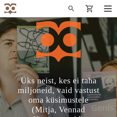
Liigu
edasi
põhisisu
juurde
Üks neist, kes ei taha
miljoneid, vaid vastust
oma küsimustele
(Mitja, Vennad