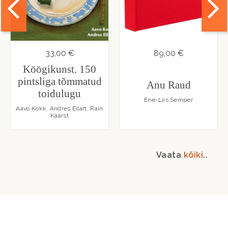
33,00 €
89,00 €
Köögikunst. 150
pintsliga tõmmatud
Anu Raud
toidulugu
Ene-Liis Semper
Aavo Kokk, Andres Eilart, Rain
Käärst
Vaata
kõiki
..