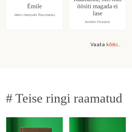
Émile
öösiti magada ei
lase
Jean-Jacques Rousseau
Andrei Hvostov
Vaata
kõiki
..
# Teise ringi raamatud