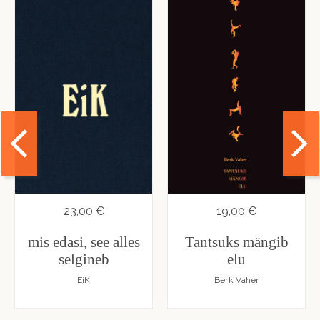
23,00 €
19,00 €
mis edasi, see alles
Tantsuks mängib
selgineb
elu
EiK
Berk Vaher