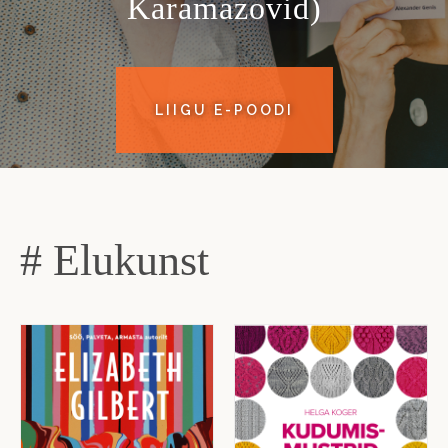
Karamazovid)
LIIGU E-POODI
# Elukunst