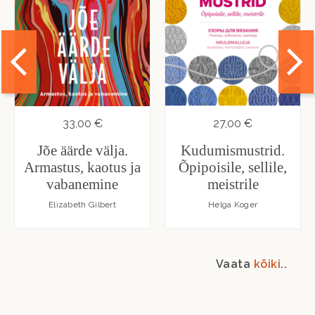
33,00 €
27,00 €
Jõe äärde välja.
Kudumismustrid.
Armastus, kaotus ja
Õpipoisile, sellile,
vabanemine
meistrile
Elizabeth Gilbert
Helga Koger
Vaata
kõiki
..