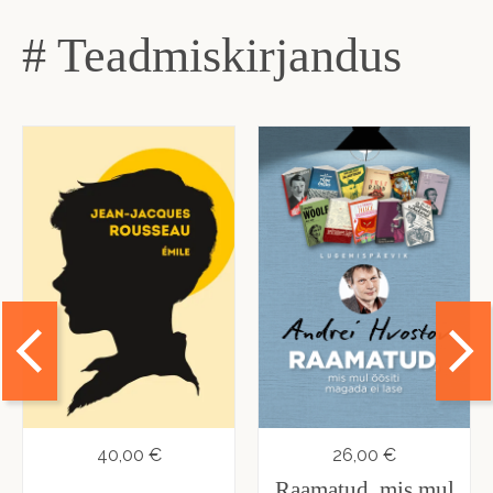
# Teadmiskirjandus
40,00 €
26,00 €
Raamatud, mis mul