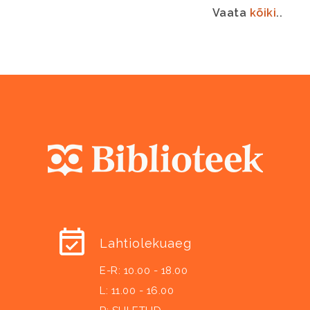
Vaata
kõiki
..
Lahtiolekuaeg
E-R: 10.00 - 18.00
L: 11.00 - 16.00