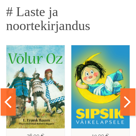
# Laste ja
noortekirjandus
26,00 €
19,00 €