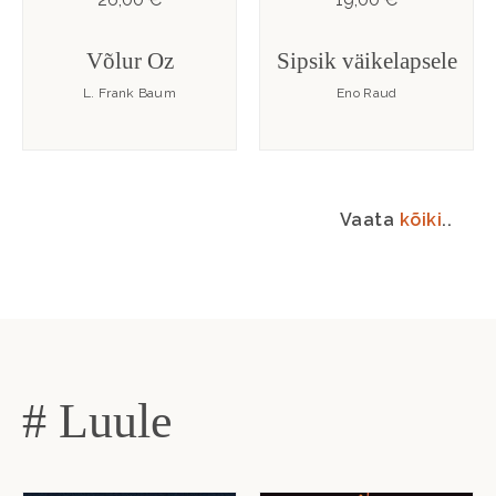
Võlur Oz
Sipsik väikelapsele
L. Frank Baum
Eno Raud
Vaata
kõiki
..
# Luule